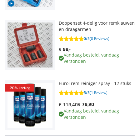
Doppenset 4-delig voor remklauwen
en draagarmen
0/5
(0 Reviews)
€ 99,-
Vandaag besteld, vandaag
verzonden
Eurol rem reiniger spray - 12 stuks
-20% korting
5/5
(1 Review)
€ 119,40
€ 79,20
Vandaag besteld, vandaag
verzonden