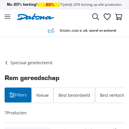
Tijdelijk 20% korting op alle producten.
Nu 20% korting!
- 20%
Ga naar de inhoud
Verlanglijst
Winke
Betalen zoals je wilt,
vooraf en achteraf
Speciaal geselecteerd
Rem gereedschap
Filters
Nieuw
Best beoordeeld
Best verkocht
7
Producten