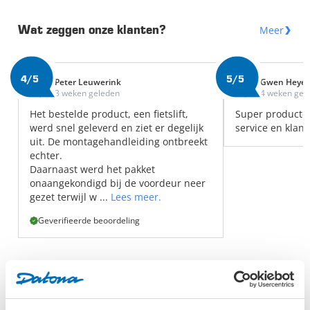
Meer
Wat zeggen onze klanten?
4/5
5/5
Peter Leuwerink
Gwen Heye
3 weken geleden
4 weken gel
Het bestelde product, een fietslift,
Super producte
werd snel geleverd en ziet er degelijk
service en klant
uit. De montagehandleiding ontbreekt
echter.
Daarnaast werd het pakket
onaangekondigd bij de voordeur neer
gezet terwijl w ...
Lees meer.
Geverifieerde beoordeling
Gereedschap voor het onderhoud
aan remmen