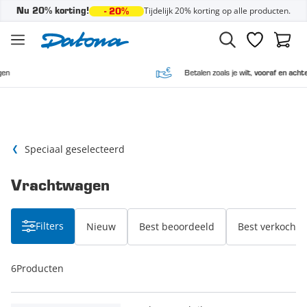
Tijdelijk 20% korting op alle producten.
Nu 20% korting!
- 20%
Ga naar de inhoud
Verlanglijst
Winke
Betalen zoals je wilt,
vooraf en achteraf
Speciaal geselecteerd
Vrachtwagen
Filters
Nieuw
Best beoordeeld
Best verkocht
6
Producten