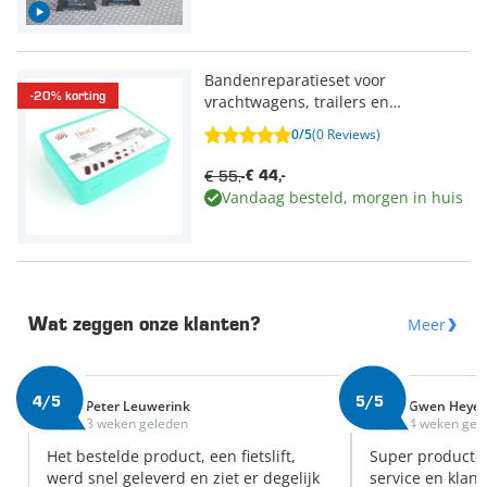
Bandenreparatieset voor
-20% korting
vrachtwagens, trailers en
tourbussen
0/5
(0 Reviews)
€ 55,-
€ 44,-
Vandaag besteld, morgen in huis
Meer
Wat zeggen onze klanten?
4/5
5/5
Peter Leuwerink
Gwen Heye
3 weken geleden
4 weken gel
Het bestelde product, een fietslift,
Super producte
werd snel geleverd en ziet er degelijk
service en klant