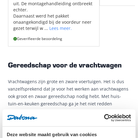
uit. De montagehandleiding ontbreekt
echter.
Daarnaast werd het pakket
onaangekondigd bij de voordeur neer
gezet terwijl w ...
Lees meer.
Geverifieerde beoordeling
Gereedschap voor de vrachtwagen
Vrachtwagens zijn grote en zware voertuigen. Het is dus
vanzelfsprekend dat je voor het werken aan vrachtwagens
ook groot en zwaar gereedschap nodig hebt. Met huis-
tuin-en-keuken gereedschap ga je het niet redden
wanneer je moet sleutelen aan vrachtwagens. Bij de
onderdelen van vrachtwagens of andere grote voertuigen
worden vaak andere maten gebruikt dan bijvoorbeeld bij
auto’s. De afmetingen van bouten en moeren zijn een stuk
Deze website maakt gebruik van cookies