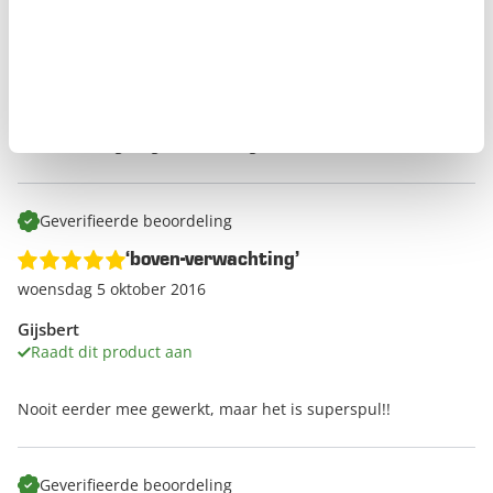
fijn
zeer goed
prijs
ik heb een zelfstandige bijberoep , ik zandstraal veel houten
meubels het gaat gewoon zeer goed .
Geverifieerde beoordeling
‘boven-verwachting’
woensdag 5 oktober 2016
Gijsbert
Raadt dit product aan
Nooit eerder mee gewerkt, maar het is superspul!!
Geverifieerde beoordeling