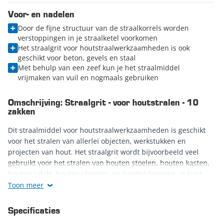
Voor- en nadelen
Door de fijne structuur van de straalkorrels worden
verstoppingen in je straalketel voorkomen
Het straalgrit voor houtstraalwerkzaamheden is ook
geschikt voor beton, gevels en staal
Met behulp van een zeef kun je het straalmiddel
vrijmaken van vuil en nogmaals gebruiken
Omschrijving: Straalgrit - voor houtstralen - 10
zakken
Dit straalmiddel voor houtstraalwerkzaamheden is geschikt
voor het stralen van allerlei objecten, werkstukken en
projecten van hout. Het straalgrit wordt bijvoorbeeld veel
gebruikt voor het stralen van houten stoelen, houten kasten,
houten tafels, houten vlonders en houten trappen. Je kunt
het straalmiddel inzetten om de
houten spullen grondig
te
Toon meer
reinigen
. Het verwijderen van verflagen gaat moeiteloos
wanneer je deze straalkorrels van Datona gebruikt. Ook
Specificaties
verweerde laklagen en waslagen kun je laten verdwijnen door