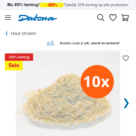
Tijdelijk 20% korting op alle producten.
Nu 20% korting!
- 20%
Ga naar de inhoud
Verlanglijst
Winke
Hout stralen
Betalen zoals je wilt,
vooraf en achteraf
-20% korting
Sale