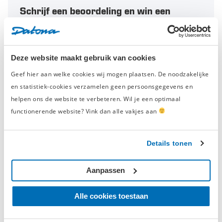
Schrijf een beoordeling en win een
cadeaubon t.w.v. € 50,-
Elke maand belonen we de beste
productbeoordeling met een
gereedschapsbon
Deze website maakt gebruik van cookies
van € 50,-
en eeuwige roem.
Geef hier aan welke cookies wij mogen plaatsen. De noodzakelijke
en statistiek-cookies verzamelen geen persoonsgegevens en
Schrijf een beoordeling
helpen ons de website te verbeteren. Wil je een optimaal
functionerende website? Vink dan alle vakjes aan
Details tonen
Geverifieerde beoordeling
‘fantastisch ’
Aanpassen
woensdag 28 december 2016
pieter
Alle cookies toestaan
Raadt dit product aan