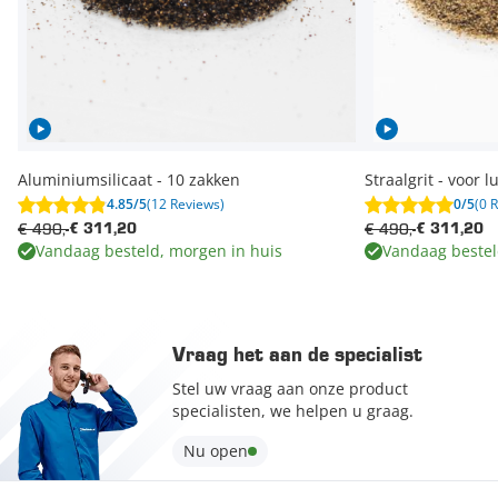
Aluminiumsilicaat - 10 zakken
Straalgrit - voor
4.85/5
(12 Reviews)
0/5
(0 
€ 490,-
€ 490,-
€ 311,20
€ 311,20
Vandaag besteld, morgen in huis
Vandaag bestel
Vraag het aan de specialist
Stel uw vraag aan onze product
specialisten, we helpen u graag.
Nu open