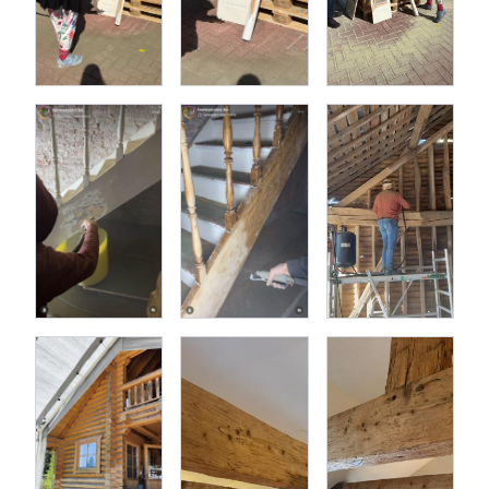
meerdere keren te gebruiken, mits je een
zeef
gebruikt
om vuil te verwijderen
De straalkorrels voor het stralen van houten oppervlakken
zijn gemaakt van glas. Het gerecyclede glas kan niet meer
voor andere zaken ingezet worden en krijgt op deze manier
toch een nieuw leven. Verder dient het straalgrit voor
houtstralen als
waardig alternatief voor olivinezand
,
aangezien deze grondstof steeds schaarser wordt.
Het straalzand voor hout wordt in 10 zakken van 20 kg
geleverd. Deze voordelige bundel voorziet jou van 200 kg aan
straalkorrels. Het is ook een optie om het straalgrit voor
houtstraalwerkzaamheden per
zak
,
5 zakken
of
20 zakken
aan
te schaffen.
Ben je op zoek naar het perfecte straalmiddel voor jouw
klus? Lees ons artikel "
Zo kies je het perfecte straalmiddel
"
opgesteld door onze experts of neem contact op met onze
klantenservice. We adviseren je graag verder over de beste
oplossing.
Nog meer inspiratie voor het stralen nodig?