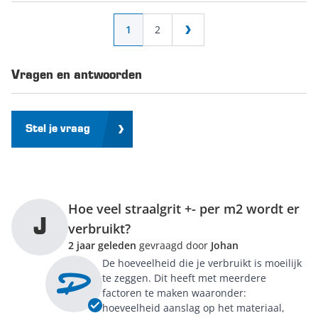
Pagina
U lees momenteel pagina
Pagina
1
2
Pagina
Vragen en antwoorden
Stel je vraag
Hoe veel straalgrit +- per m2 wordt er
J
verbruikt?
2 jaar geleden
gevraagd door
Johan
De hoeveelheid die je verbruikt is moeilijk
te zeggen. Dit heeft met meerdere
factoren te maken waaronder:
hoeveelheid aanslag op het materiaal,