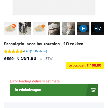
+ 7
Straalgrit - voor houtstralen - 10 zakken
4.9/5
(10 Reviews)
€ 590,-
incl. BTW
€ 391,20
Je bespaart
€ 198,80
Error loading delivery estimate.
In winkelwagen