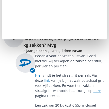
temperatuur en een droge plek. Daarom is straalmiddel uitgesloten van onze
Stel je vraag
retour- en garantievoorwaarden omdat we de zuiver- en puurheid niet kunnen
garanderen als het ons magazijn heeft verlaten.
Als er specifieke vragen zijn over dit straalmiddel, neem dan contact op met
onze
klantenservice
, we helpen je graag!
Mogelijk ook per een zakken te
I
kopen? Wat zijn de prijs voor een 20
kg zakken? Mvg
2 jaar geleden
gevraagd door
Istvan
Bedankt voor de vragen, Istvan. Goed
nieuws, wij verkopen de zakken per stuk,
per vier en per tien!
Hier
vindt je het straalgrit per zak. Via
deze
link
kom je bij het walnootschaal grit
voor vijf zakken. En voor tien zakken
straalgrit - walnootschaal kun je op
deze
pagina terecht.
Een zak van 20 kg kost € 55,- inclusief