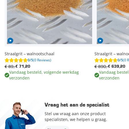
Straalgrit – walnootschaal
Straalgrit – walno
0/5
(0 Reviews)
0/5
(0 
€ 89,-
€ 890,-
€ 71,20
€ 639,20
Vandaag besteld, volgende werkdag
Vandaag bestel
verzonden
verzonden
Vraag het aan de specialist
Stel uw vraag aan onze product
specialisten, we helpen u graag.