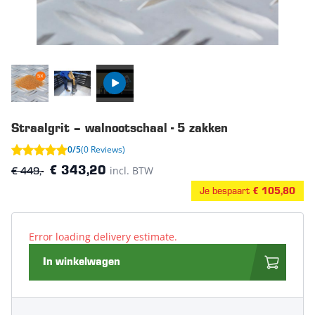
Straalgrit – walnootschaal - 5 zakken
0/5
(0 Reviews)
€ 449,-
incl. BTW
€ 343,20
Je bespaart
€ 105,80
Error loading delivery estimate.
In winkelwagen