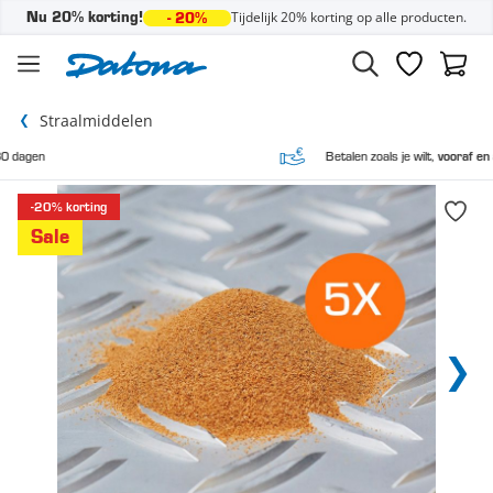
Tijdelijk 20% korting op alle producten.
Nu 20% korting!
- 20%
Ga naar de inhoud
Verlanglijst
Winke
Straalmiddelen
Betalen zoals je wilt,
vooraf en achteraf
-20% korting
Sale