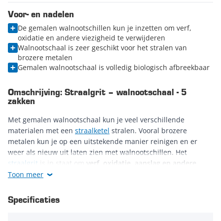
Voor- en nadelen
De gemalen walnootschillen kun je inzetten om verf,
oxidatie en andere viezigheid te verwijderen
Walnootschaal is zeer geschikt voor het stralen van
brozere metalen
Gemalen walnootschaal is volledig biologisch afbreekbaar
Omschrijving: Straalgrit – walnootschaal - 5
zakken
Met gemalen walnootschaal kun je veel verschillende
materialen met een
straalketel
stralen. Vooral brozere
metalen kun je op een uitstekende manier reinigen en er
weer als nieuw uit laten zien met walnootschillen. Het
straalgrit
is in staat om
verf, oxidatie, aanslag en andere
vuiligheid zonder problemen
te
verwijderen
. Doordat
Toon meer
walnootschaal zacht van aard
is, kun je op een zeer
voorzichtige manier te werk
gaan. Dankzij deze eigenschap
Specificaties
voorkom je dat je de basislaag van bepaalde materialen
beschadigt. Ideaal voor kwetsbare onderdelen van auto’s of