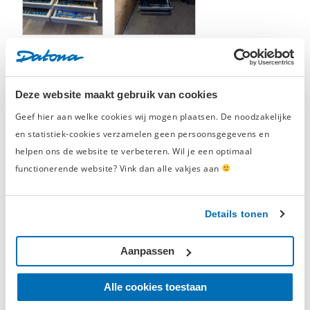
problemen in de lade van een Datona gereedschapswagen.
De fraaie softmodule van de tangenset heeft de volgende
afmetingen:
1 Beoordelingen
Beoordelingen
Lengte: 40 centimeter
Deze website maakt gebruik van cookies
Breedte: 53 centimeter
Hoogte: 3 centimeter
5/5
Geef hier aan welke cookies wij mogen plaatsen. De noodzakelijke
en statistiek-cookies verzamelen geen persoonsgegevens en
Andere gereedschapssets kun je
hier
vinden.
helpen ons de website te verbeteren. Wil je een optimaal
Op basis van
1 beoordelingen
functionerende website? Vink dan alle vakjes aan
5
1
4
0
Details tonen
3
0
2
0
Aanpassen
1
0
Alle cookies toestaan