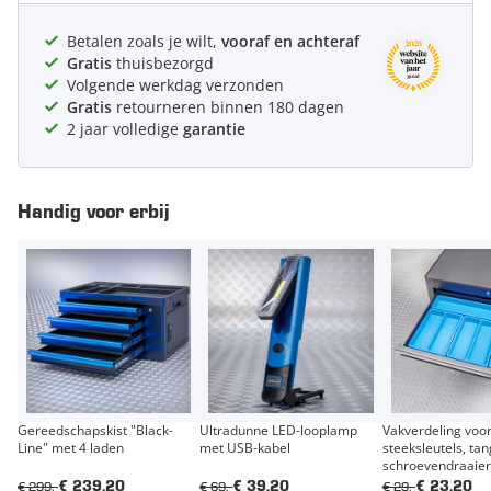
Betalen zoals je wilt,
vooraf en achteraf
Gratis
thuisbezorgd
Volgende werkdag verzonden
Gratis
retourneren binnen 180 dagen
2 jaar volledige
garantie
Handig voor erbij
Gereedschapskist "Black-
Ultradunne LED-looplamp
Vakverdeling voor
Line" met 4 laden
met USB-kabel
steeksleutels, ta
schroevendraaier
€ 299,-
€ 69,-
€ 29,-
€ 239,20
€ 39,20
€ 23,20