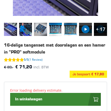
+ 17
16-delige tangenset met doorslagen en een hamer
in "PRO" softmodule
5/5
(1 Review)
€ 89,-
incl. BTW
€ 71,20
Je bespaart
€ 17,80
Error loading delivery estimate.
In winkelwagen