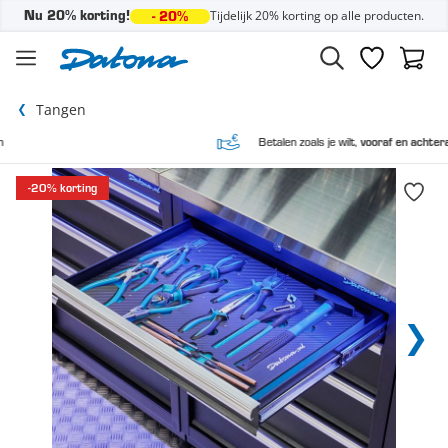
Tijdelijk 20% korting op alle producten.
Nu 20% korting!
- 20%
Ga naar de inhoud
Verlanglijst
Winke
Tangen
Betalen zoals je wilt,
vooraf en achteraf
-20% korting