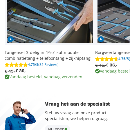
Tangenset 3-delig in "Pro" softmodule -
Borgveertangenset
combinatietang + telefoontang + zijkniptang
4.75/5
4.75/5
(35 Reviews)
€ 45,-
€ 36,-
Vandaag bestel
€ 45,-
€ 36,-
Vandaag besteld, vandaag verzonden
Vraag het aan de specialist
Stel uw vraag aan onze product
specialisten, we helpen u graag.
Nu open