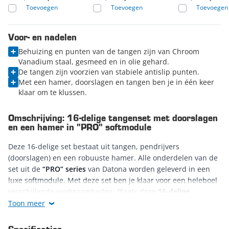
Toevoegen
Toevoegen
Toevoegen
Voor- en nadelen
Behuizing en punten van de tangen zijn van Chroom
Vanadium staal, gesmeed en in olie gehard.
De tangen zijn voorzien van stabiele antislip punten.
Met een hamer, doorslagen en tangen ben je in één keer
klaar om te klussen.
Omschrijving: 16-delige tangenset met doorslagen
en een hamer in "PRO" softmodule
Deze 16-delige set bestaat uit tangen, pendrijvers
(doorslagen) en een robuuste hamer. Alle onderdelen van de
set uit de
“PRO” series
van Datona worden geleverd in een
luxe softmodule. Met deze set ben je klaar voor een heleboel
verschillende werkzaamheden. Plaats deze
16-delige
tangenset
met doorslagen en een hamer in de lade van je
Toon meer
gereedschapswagen en kom nooit meer voor verrassingen te
staan. Voortaan heb je je belangrijke tools altijd binnen