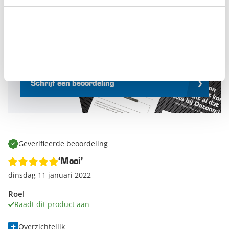
Schrijf een beoordeling en win een
cadeaubon t.w.v. € 50,-
Elke maand belonen we de beste
productbeoordeling met een
gereedschapsbon
van € 50,-
en eeuwige roem.
Schrijf een beoordeling
Geverifieerde beoordeling
‘Mooi’
dinsdag 11 januari 2022
Roel
Raadt dit product aan
Overzichtelijk