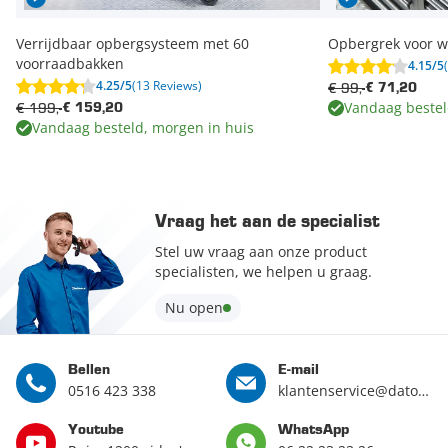
Verrijdbaar opbergsysteem met 60
Opbergrek voor 
voorraadbakken
4.15/5
4.25/5
(13 Reviews)
€ 99,-
€ 71,20
Vandaag beste
€ 199,-
€ 159,20
Vandaag besteld, morgen in huis
Vraag het aan de specialist
Stel uw vraag aan onze product
specialisten, we helpen u graag.
Nu open
Bellen
E-mail
0516 423 338
klantenservice@datona.nl
Youtube
WhatsApp