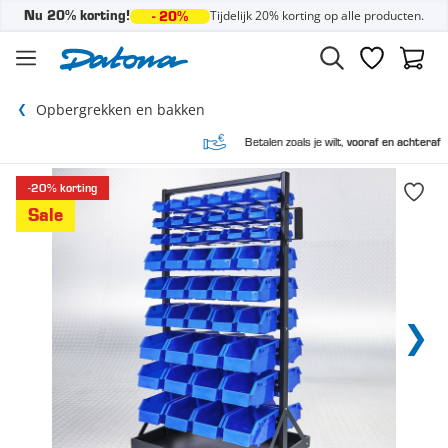
Tijdelijk 20% korting op alle producten.
Nu 20% korting!
- 20%
Ga naar de inhoud
Verlanglijst
Winke
Opbergrekken en bakken
Betalen zoals je wilt,
vooraf en achteraf
-20% korting
Sale