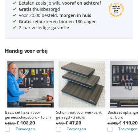
Betalen zoals je wilt,
vooraf en achteraf
Gratis
thuisbezorgd
Voor 20.00 besteld,
morgen in huis
Gratis
retourneren binnen 180 dagen
2 jaar volledige
garantie
Handig voor erbij
Basis set haken voor
Schuimmat voor werkbank
Basisset ophangm
gereedschapsbord - 15 cm
gelaagd - 3 stuks
incl. bord
€ 229,-
€ 59,-
€ 249,-
€ 103,20
€ 47,20
€ 119,20
Toevoegen
Toevoegen
Toevoegen