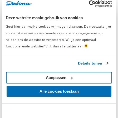
van € 50,-
en eeuwige roem.
Deze website maakt gebruik van cookies
Schrijf een beoordeling
Geef hier aan welke cookies wij mogen plaatsen. De noodzakelijke
en statistiek-cookies verzamelen geen persoonsgegevens en
helpen ons de website te verbeteren. Wil je een optimaal
functionerende website? Vink dan alle vakjes aan
Geverifieerde beoordeling
Details tonen
woensdag 19 augustus 2020
Herens
Aanpassen
Mooi opbergrek, stevig en praktisch
Alle cookies toestaan
Geverifieerde beoordeling
‘Slimme oplossing’