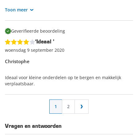
Nog veel plezier ermee!
Toon meer
Groet,
Team Datona.nl
Geverifieerde beoordeling
‘Ideaal ’
woensdag 9 september 2020
Christophe
Ideaal voor kleine onderdelen op te bergen en makkelijk
verplaatsbaar.
Pagina
U lees momenteel pagina
Pagina
1
2
Pagina
Vragen en antwoorden