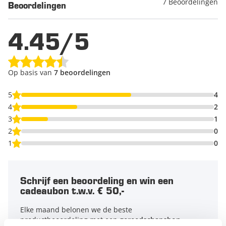
7 Beoordelingen
Beoordelingen
4.45/5
Op basis van
7 beoordelingen
5
4
4
2
3
1
2
0
1
0
Schrijf een beoordeling en win een
cadeaubon t.w.v. € 50,-
Elke maand belonen we de beste
productbeoordeling met een
gereedschapsbon