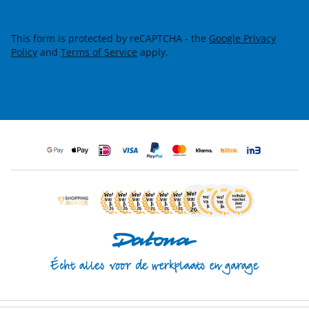
This form is protected by reCAPTCHA - the
Google Privacy
Policy
and
Terms of Service
apply.