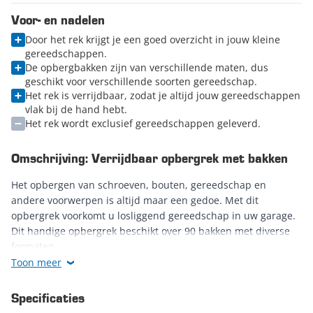
Voor- en nadelen
Door het rek krijgt je een goed overzicht in jouw kleine
gereedschappen.
De opbergbakken zijn van verschillende maten, dus
geschikt voor verschillende soorten gereedschap.
Het rek is verrijdbaar, zodat je altijd jouw gereedschappen
vlak bij de hand hebt.
Het rek wordt exclusief gereedschappen geleverd.
Omschrijving: Verrijdbaar opbergrek met bakken
Het opbergen van schroeven, bouten, gereedschap en
andere voorwerpen is altijd maar een gedoe. Met dit
opbergrek voorkomt u losliggend gereedschap in uw garage.
Dit handige opbergrek beschikt over 90 bakken met diverse
formaten.
Toon meer
De bakken zijn aan de voorzijde voorzien van een blauwe
strook waar een sticker op te plakken is. Zo weet u precies
Specificaties
wat er in de bakjes zit. Dat werkt efficiënt en is daarnaast erg