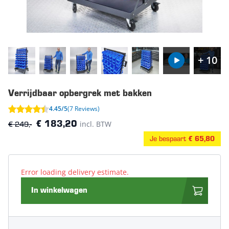
+ 10
Verrijdbaar opbergrek met bakken
4.45/5
(7 Reviews)
€ 249,-
incl. BTW
€ 183,20
Je bespaart
€ 65,80
Error loading delivery estimate.
In winkelwagen