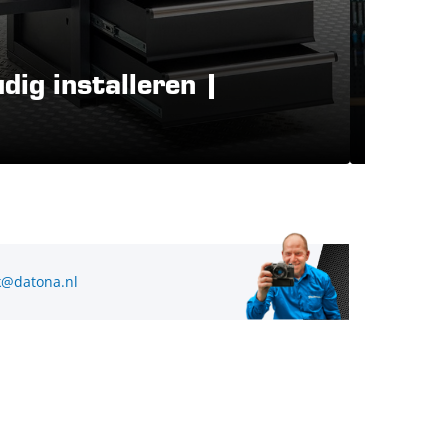
 installeren |
PRO 
werkb
@datona.nl