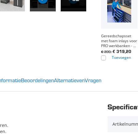
Gereedschapsset
met foam inlays voor
PRO werkbanken - 5
lades - 171-delig
€ 399,-
€ 319,20
Toevoegen
nformatie
Beoordelingen
Alternatieven
Vragen
Specifica
Artikelnum
ren.
ten.