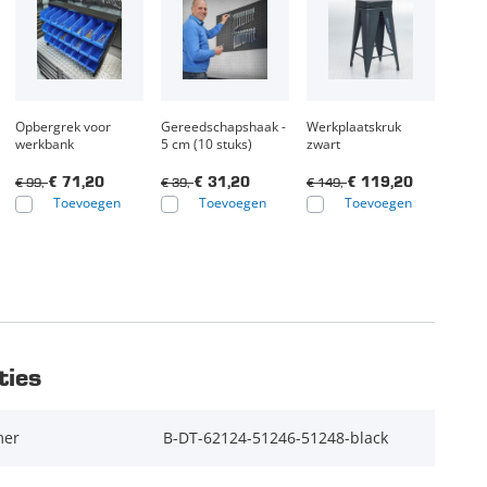
Opbergrek voor
Gereedschapshaak -
Werkplaatskruk
werkbank
5 cm (10 stuks)
zwart
€ 99,-
€ 39,-
€ 149,-
€ 71,20
€ 31,20
€ 119,20
Toevoegen
Toevoegen
Toevoegen
ties
mer
B-DT-62124-51246-51248-black