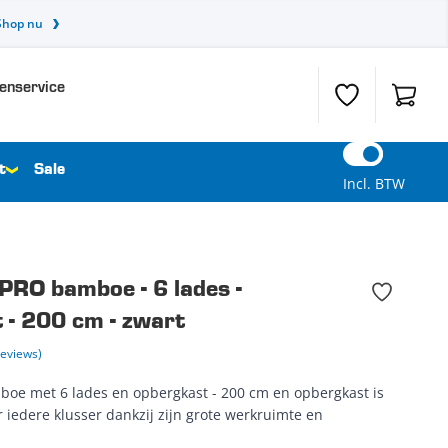
Shop nu
enservice
Verlanglijst
Winkel
t
Sale
Incl. BTW
RO bamboe - 6 lades -
 - 200 cm - zwart
Reviews)
oe met 6 lades en opbergkast - 200 cm en opbergkast is
 iedere klusser dankzij zijn grote werkruimte en