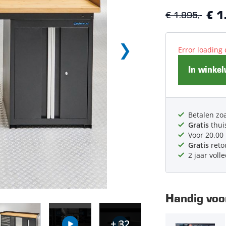
€ 1.895,-
€ 1
Error loading 
In winke
Betalen zoa
Gratis
thui
Voor 20.00
Gratis
reto
2 jaar voll
Handig voor
+ 32