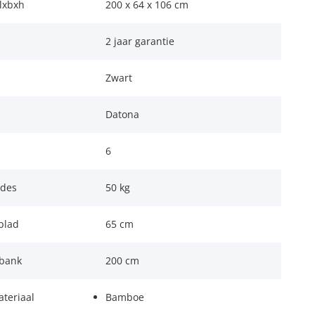
lxbxh
200 x 64 x 106 cm
2 jaar garantie
Zwart
Datona
6
ades
50 kg
blad
65 cm
kbank
200 cm
teriaal
Bamboe