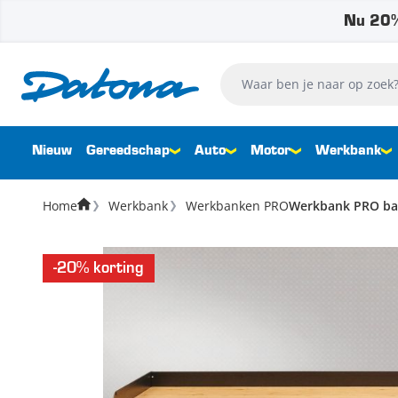
Nu 20%
Ga naar de inhoud
Waar ben je naar op zoek?
Nieuw
Gereedschap
Auto
Motor
Werkbank
Home
Werkbank
Werkbanken PRO
Werkbank PRO bamb
-20% korting