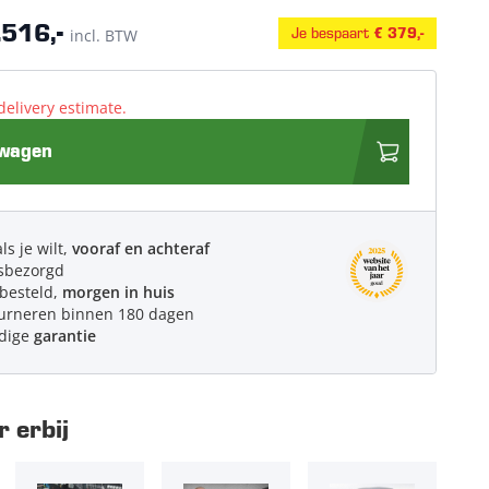
.516,-
Je bespaart
incl. BTW
€ 379,-
delivery estimate.
lwagen
ls je wilt,
vooraf en achteraf
sbezorgd
 besteld,
morgen in huis
urneren binnen 180 dagen
edige
garantie
 erbij