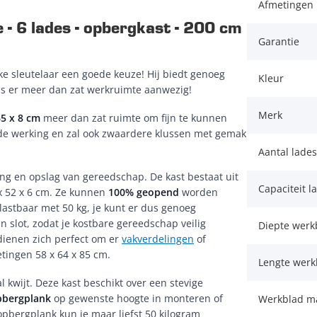
Afmetingen 
 6 lades - opbergkast - 200 cm
Garantie
lke sleutelaar een goede keuze! Hij biedt genoeg
Kleur
 is er meer dan zat werkruimte aanwezig!
Merk
65 x 8 cm
meer dan zat ruimte om fijn te kunnen
de werking en zal ook zwaardere klussen met gemak
Aantal lades
ing en opslag van gereedschap. De kast bestaat uit
Capaciteit l
 x 52 x 6 cm. Ze kunnen
100% geopend
worden
lastbaar met 50 kg, je kunt er dus genoeg
n slot, zodat je kostbare gereedschap veilig
Diepte werk
s dienen zich perfect om er
vakverdelingen
of
etingen 58 x 64 x 85 cm.
Lengte wer
l kwijt. Deze kast beschikt over een stevige
pbergplank
op gewenste hoogte in monteren of
Werkblad ma
opbergplank kun je maar liefst 50 kilogram