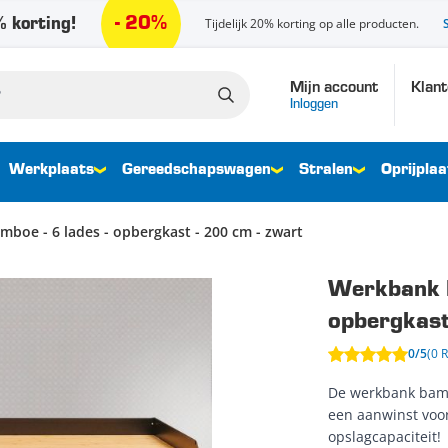
- 20%
 korting!
Tijdelijk 20% korting op alle producten.
Mijn account
Klant
Inloggen
Werkplaats
Gereedschapswagen
Stralen
Oprijplaa
oe - 6 lades - opbergkast - 200 cm - zwart
Werkbank P
opbergkast
0/5
(0 
De werkbank bamb
een aanwinst voor
opslagcapaciteit!