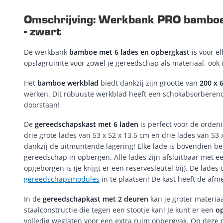
Omschrijving: Werkbank PRO bamboe -
- zwart
De werkbank
bamboe met 6 lades en opbergkast
is voor e
opslagruimte voor zowel je gereedschap als materiaal, ook
Het
bamboe werkblad
biedt dankzij zijn grootte van
200 x 
werken. Dit robuuste werkblad heeft een schokabsorberen
doorstaan!
De
gereedschapskast met 6 laden
is perfect voor de orden
drie grote lades van 53 x 52 x 13,5 cm en drie lades van 53
dankzij de uitmuntende lagering! Elke lade is bovendien be
gereedschap in opbergen. Alle lades zijn afsluitbaar met ee
opgeborgen is (je krijgt er een reservesleutel bij). De lade
gereedschapsmodules
in te plaatsen! De kast heeft de afm
In de
gereedschapkast met 2 deuren
kan je groter materiaa
staalconstructie die tegen een stootje kan! Je kunt er een
o
volledig weglaten voor een extra ruim opbergvak. Op deze 