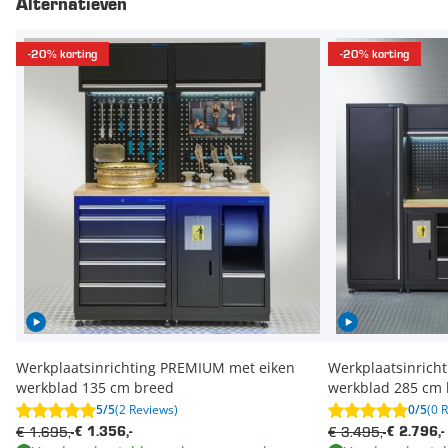
Alternatieven
-20% korting
-20% korting
Werkplaatsinrichting PREMIUM met eiken
Werkplaatsinrich
werkblad 135 cm breed
werkblad 285 cm
5/5
(2 Reviews)
0/5
(0 
€ 1.695,-
€ 3.495,-
€ 1.356,-
€ 2.796,-