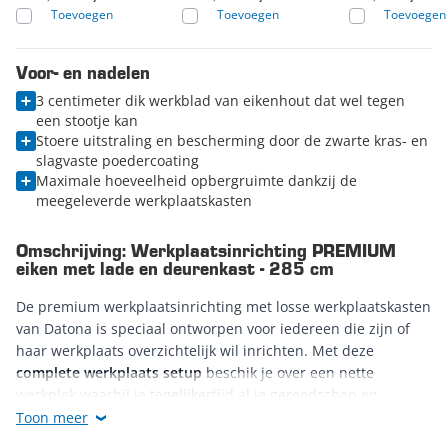
Toevoegen
Toevoegen
Toevoegen
Voor- en nadelen
3 centimeter dik werkblad van eikenhout dat wel tegen
een stootje kan
Stoere uitstraling en bescherming door de zwarte kras- en
slagvaste poedercoating
Maximale hoeveelheid opbergruimte dankzij de
meegeleverde werkplaatskasten
Omschrijving: Werkplaatsinrichting PREMIUM
eiken met lade en deurenkast - 285 cm
De premium werkplaatsinrichting met losse werkplaatskasten
van Datona is speciaal ontworpen voor iedereen die zijn of
haar werkplaats overzichtelijk wil inrichten. Met deze
complete werkplaats setup
beschik je over een nette
werkplek waarbij je tegelijkertijd al je gereedschap en
materialen kwijt kunt. Dankzij de meegeleverde
Toon meer
werkplaatskasten
van 2 meter hoog is er zelfs ruimte voor