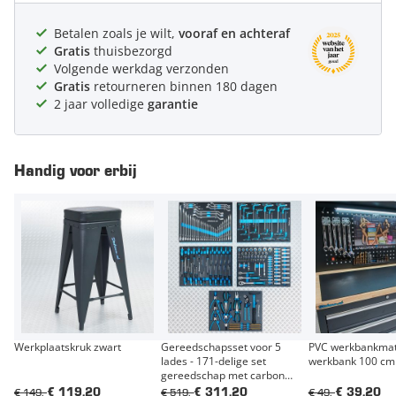
Betalen zoals je wilt,
vooraf en achteraf
Gratis
thuisbezorgd
Volgende werkdag verzonden
Gratis
retourneren binnen 180 dagen
2 jaar volledige
garantie
Handig voor erbij
Werkplaatskruk zwart
Gereedschapsset voor 5
PVC werkbankmat
lades - 171-delige set
werkbank 100 cm
gereedschap met carbon
finish modules
€ 149,-
€ 519,-
€ 49,-
€ 119,20
€ 311,20
€ 39,20