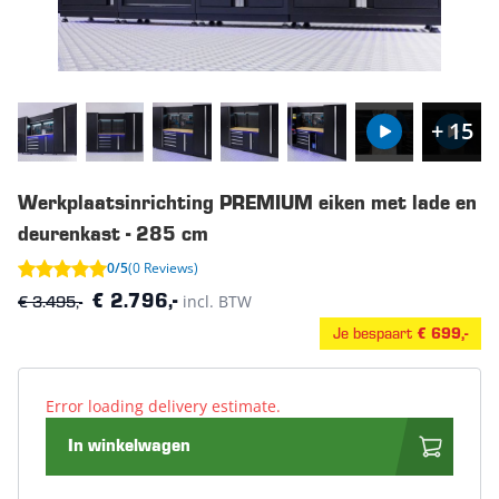
+ 15
Werkplaatsinrichting PREMIUM eiken met lade en
deurenkast - 285 cm
0/5
(0 Reviews)
€ 3.495,-
incl. BTW
€ 2.796,-
Je bespaart
€ 699,-
Error loading delivery estimate.
In winkelwagen