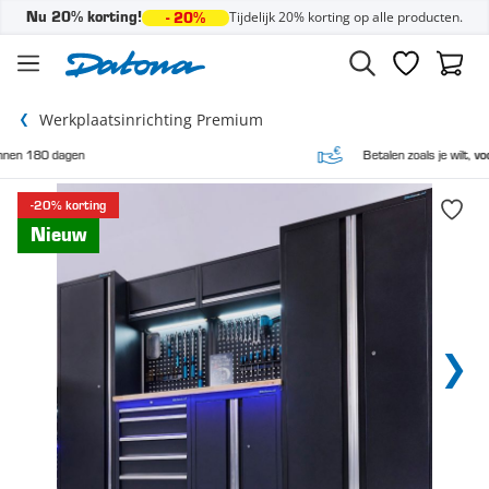
Tijdelijk 20% korting op alle producten.
Nu 20% korting!
- 20%
Ga naar de inhoud
Verlanglijst
Winke
Werkplaatsinrichting Premium
Betalen zoals je wilt,
vooraf en achteraf
-20% korting
Nieuw