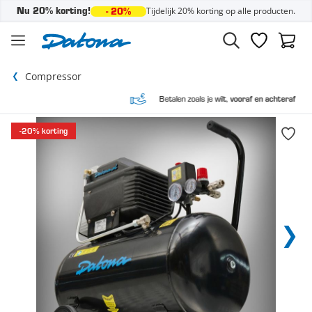
Tijdelijk 20% korting op alle producten.
Nu 20% korting!
- 20%
Ga naar de inhoud
Verlanglijst
Winke
Compressor
Betalen zoals je wilt,
vooraf en achteraf
-20% korting