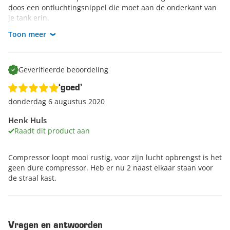
doos een ontluchtingsnippel die moet aan de onderkant van
je tank erin.
Toon meer
Dit is de eerste keer dat ik werk met een compressor en het
bevalt me prima
Geverifieerde beoordeling
‘goed’
donderdag 6 augustus 2020
Henk Huls
Raadt dit product aan
Compressor loopt mooi rustig, voor zijn lucht opbrengst is het
geen dure compressor. Heb er nu 2 naast elkaar staan voor
de straal kast.
Vragen en antwoorden