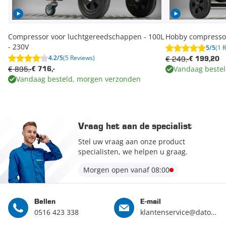
Compressor voor luchtgereedschappen - 100L
Hobby compressor
- 230V
5/5
(1 
4.2/5
(5 Reviews)
€ 249,-
€ 199,20
Vandaag beste
€ 895,-
€ 716,-
Vandaag besteld, morgen verzonden
Vraag het aan de specialist
Stel uw vraag aan onze product
specialisten, we helpen u graag.
Morgen open vanaf 08:00
Bellen
E-mail
0516 423 338
klantenservice@datona.nl