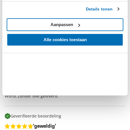
Schrijf een beoordeling
Details tonen
Aanpassen
Geverifieerde beoordeling
Alle cookies toestaan
‘Compact’
woensdag 26 augustus 2020
Koen Goltstein
Raadt dit product aan
Compact maar toch meer luchtdebiet dan de concurrentie,
voor een betaalbare prijs. Hij is iets stiller dan verwacht
Wordt zonder olie geleverd.
Geverifieerde beoordeling
‘geweldig’