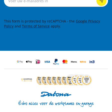
This form is protected by reCAPTCHA - the
Google Privacy
Policy
and
Terms of Service
apply.