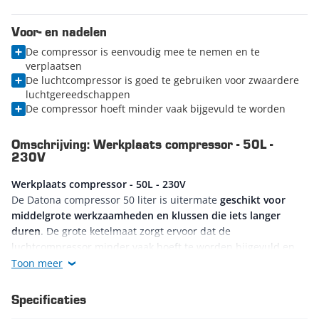
Voor- en nadelen
De compressor is eenvoudig mee te nemen en te
verplaatsen
De luchtcompressor is goed te gebruiken voor zwaardere
luchtgereedschappen
De compressor hoeft minder vaak bijgevuld te worden
Omschrijving: Werkplaats compressor - 50L -
230V
Werkplaats compressor - 50L - 230V
De Datona compressor 50 liter is uitermate
geschikt voor
middelgrote werkzaamheden en klussen die iets langer
duren
. De grote ketelmaat zorgt ervoor dat de
luchtcompressor minder vaak hoeft te worden bijgevuld en
dus voor langere tijd gebruikt kan worden. Het zijn sterke
Toon meer
compressoren die veel perslucht leveren, waardoor ze ook
geschikt zijn voor zwaar luchtgereedschap.
Specificaties