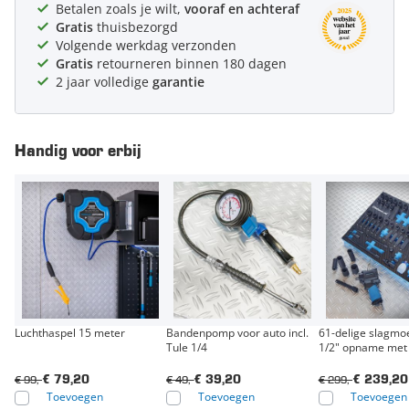
Betalen zoals je wilt,
vooraf en achteraf
Gratis
thuisbezorgd
Volgende werkdag verzonden
Gratis
retourneren binnen 180 dagen
2 jaar volledige
garantie
Handig voor erbij
Luchthaspel 15 meter
Bandenpomp voor auto incl.
61-delige slagmoe
Tule 1/4
1/2" opname met
€ 99,-
€ 49,-
€ 299,-
€ 79,20
€ 39,20
€ 239,20
Toevoegen
Toevoegen
Toevoegen