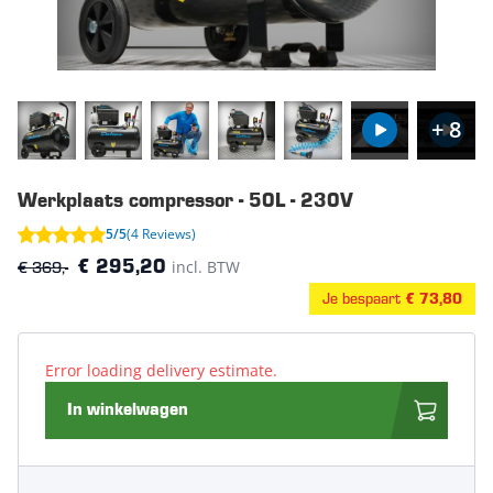
+ 8
Werkplaats compressor - 50L - 230V
5/5
(4 Reviews)
€ 369,-
incl. BTW
€ 295,20
Je bespaart
€ 73,80
Error loading delivery estimate.
In winkelwagen