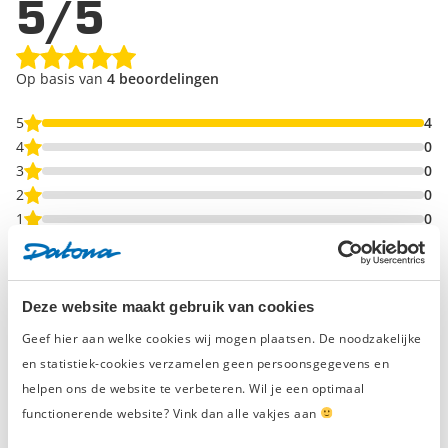
5/5
Op basis van
4 beoordelingen
5
4
4
0
3
0
2
0
1
0
Schrijf een beoordeling en win een
Deze website maakt gebruik van cookies
cadeaubon t.w.v. € 50,-
Geef hier aan welke cookies wij mogen plaatsen. De noodzakelijke
Elke maand belonen we de beste
en statistiek-cookies verzamelen geen persoonsgegevens en
productbeoordeling met een
gereedschapsbon
helpen ons de website te verbeteren. Wil je een optimaal
van € 50,-
en eeuwige roem.
functionerende website? Vink dan alle vakjes aan