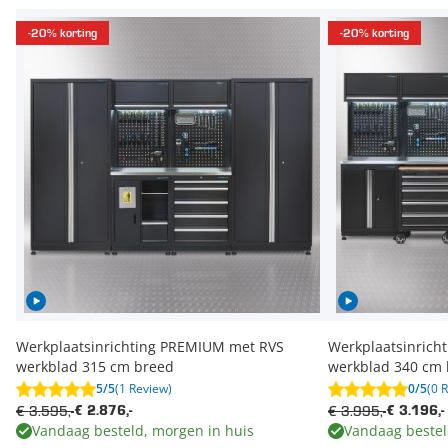
-20% korting
-20% korting
Werkplaatsinrichting PREMIUM met RVS
Werkplaatsinrich
werkblad 315 cm breed
werkblad 340 cm
5/5
(1 Review)
0/5
(0 
€ 3.595,-
€ 3.995,-
€ 2.876,-
€ 3.196,-
Vandaag besteld, morgen in huis
Vandaag bestel