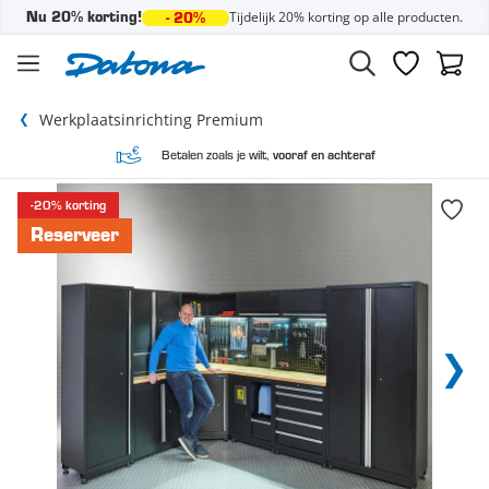
Tijdelijk 20% korting op alle producten.
Nu 20% korting!
- 20%
Ga naar de inhoud
Verlanglijst
Winke
Werkplaatsinrichting Premium
Betalen zoals je wilt,
vooraf en achteraf
-20% korting
Reserveer