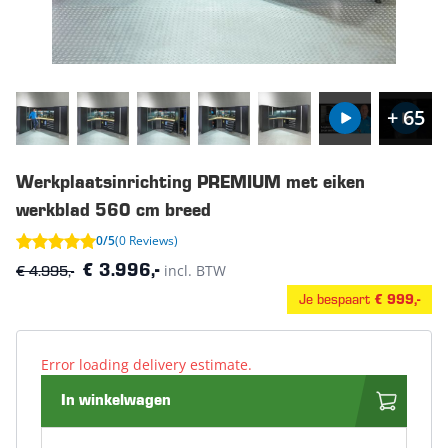
+ 65
Werkplaatsinrichting PREMIUM met eiken
werkblad 560 cm breed
0/5
(0 Reviews)
€ 4.995,-
incl. BTW
€ 3.996,-
Je bespaart
€ 999,-
Error loading delivery estimate.
In winkelwagen