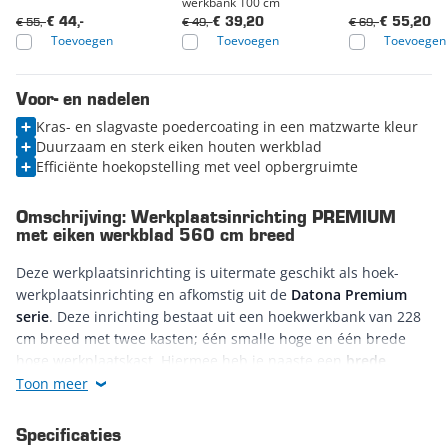
werkbank 100 cm
€ 55,-
€ 49,-
€ 69,-
€ 44,-
€ 39,20
€ 55,20
Toevoegen
Toevoegen
Toevoegen
Voor- en nadelen
Kras- en slagvaste poedercoating in een matzwarte kleur
Duurzaam en sterk eiken houten werkblad
Efficiënte hoekopstelling met veel opbergruimte
Omschrijving: Werkplaatsinrichting PREMIUM
met eiken werkblad 560 cm breed
Deze werkplaatsinrichting is uitermate geschikt als hoek-
werkplaatsinrichting en afkomstig uit de
Datona Premium
serie
. Deze inrichting bestaat uit een hoekwerkbank van 228
cm breed met twee kasten; één smalle hoge en één brede
hoge werkplaatskast. Hiermee heb je naaste een
brede
hoekwerkbank
ook nog twee kasten voor het opbergen van
Toon meer
grote stukken
gereedschap
.
Specificaties
De beiden kasten hebben 3
uitneembare plateaus
waardoor