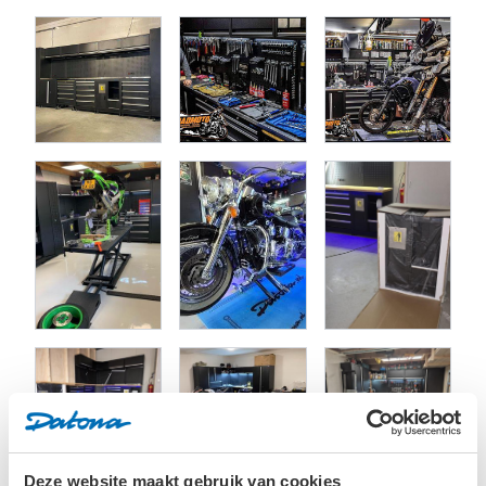
aanwezig. Hier kun je bijvoorbeeld spullen opbergen die niet
per definitie achter slot en grendel opgeborgen dienen te
worden. Je kunt ze zo pakken uit de handige open vakken.
De gehele werkplaatsuitrusting is
waterpas
neer te zetten
door de verstelbare poten.
Je kunt deze professionele werkbank altijd nog uitbreiden
met een
smalle
of
brede
werkplaatskast, of “upgraden” naar
en werkbank van
490
of zelfs
500
cm.
Deze Premium werkplaatsinrichting bestaat uit de
volgende elementen:
Werkplaatskast 90 cm breed
Ladekast met 5 laden
Afvalkast met papierrolhouder
Onderkast met 2 deuren
Werkplaatskast 60 cm breed
Eiken werkblad 136 cm
Eiken hoekwerkblad
Deze website maakt gebruik van cookies