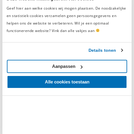
Eiken werkblad 92 cm
Geef hier aan welke cookies wij mogen plaatsen. De noodzakelijke
Gatenbord met stopcontact
en statistiek-cookies verzamelen geen persoonsgegevens en
Bovenkasten
helpen ons de website te verbeteren. Wil je een optimaal
Openhoekkast
functionerende website? Vink dan alle vakjes aan
Bovenkast met 2 deuren en laden
0 Beoordelingen
Beoordelingen
Details tonen
0/5
Aanpassen
Op basis van
0 beoordelingen
Alle cookies toestaan
5
0
4
0
3
0
2
0
1
0