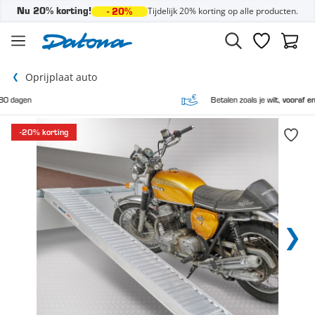
Tijdelijk 20% korting op alle producten.
Nu 20% korting!
- 20%
Ga naar de inhoud
Verlanglijst
Winke
Oprijplaat auto
Betalen zoals je wilt,
vooraf en achteraf
-20% korting