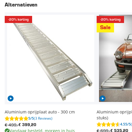
Alternatieven
-20% korting
-20% korting
Sale
Aluminium oprijplaat auto - 300 cm
Aluminium oprijpl
stuks)
5/5
(3 Reviews)
4.55/5
€ 499,-
€ 399,20
Vandaag besteld, morgen in huis
€ 699,-
€ 535,20