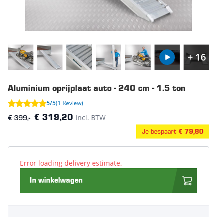
+ 16
Aluminium oprijplaat auto - 240 cm - 1.5 ton
5/5
(1 Review)
€ 399,-
incl. BTW
€ 319,20
Je bespaart
€ 79,80
Error loading delivery estimate.
In winkelwagen