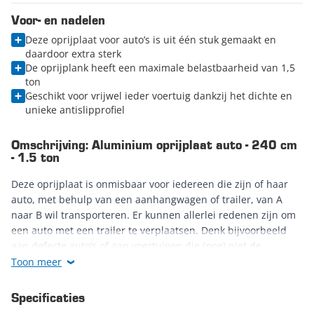
Voor- en nadelen
Deze oprijplaat voor auto’s is uit één stuk gemaakt en
daardoor extra sterk
De oprijplank heeft een maximale belastbaarheid van 1,5
ton
Geschikt voor vrijwel ieder voertuig dankzij het dichte en
unieke antislipprofiel
Omschrijving: Aluminium oprijplaat auto - 240 cm
- 1.5 ton
Deze oprijplaat is onmisbaar voor iedereen die zijn of haar
auto, met behulp van een aanhangwagen of trailer, van A
naar B wil transporteren. Er kunnen allerlei redenen zijn om
een auto met een trailer te verplaatsen. Denk bijvoorbeeld
aan defecte auto’s of aan voertuigen die (nog) niet de
openbare weg op mogen. Met deze robuuste oprijplaat is het
Toon meer
erg eenvoudig om een auto op een aanhanger te plaatsen
.
Specificaties
Dankzij de
hoge maximale draagcapaciteit van 1500 kg