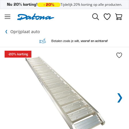
Tijdelijk 20% korting op alle producten.
Nu 20% korting!
- 20%
Ga naar de inhoud
Verlanglijst
Winke
Oprijplaat auto
Betalen zoals je wilt,
vooraf en achteraf
-20% korting