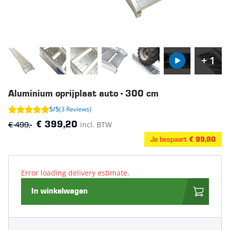
+ 1
Aluminium oprijplaat auto - 300 cm
5/5
(3 Reviews)
€ 499,-
incl. BTW
€ 399,20
Je bespaart
€ 99,80
Error loading delivery estimate.
In winkelwagen