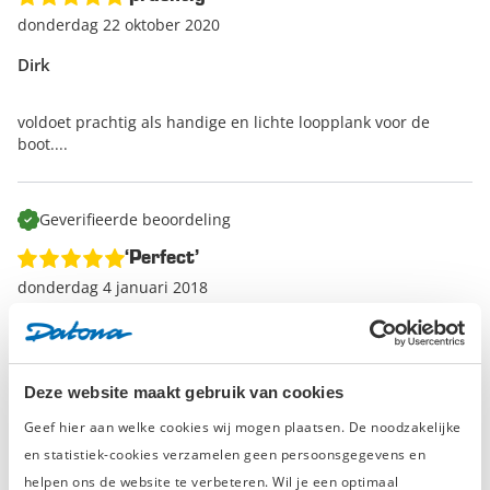
donderdag 22 oktober 2020
Dirk
voldoet prachtig als handige en lichte loopplank voor de
boot....
Geverifieerde beoordeling
‘Perfect’
donderdag 4 januari 2018
Carlo van Overdijk
Raadt dit product aan
Deze website maakt gebruik van cookies
Ijzersterk
Anti-slip
Geef hier aan welke cookies wij mogen plaatsen. De noodzakelijke
en statistiek-cookies verzamelen geen persoonsgegevens en
Makkelijk mee te nemen
helpen ons de website te verbeteren. Wil je een optimaal