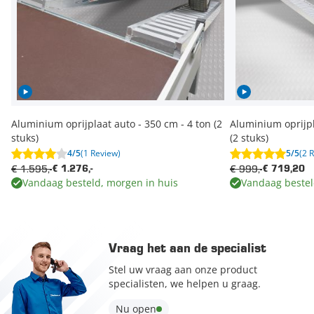
Aluminium oprijplaat auto - 350 cm - 4 ton (2
Aluminium oprijpl
stuks)
(2 stuks)
4/5
(1 Review)
5/5
(2 
€ 1.595,-
€ 999,-
€ 1.276,-
€ 719,20
Vandaag besteld, morgen in huis
Vandaag bestel
Vraag het aan de specialist
Stel uw vraag aan onze product
specialisten, we helpen u graag.
Nu open