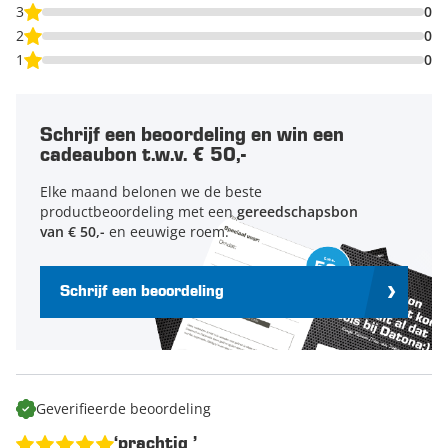
3
0
2
0
1
0
Schrijf een beoordeling en win een
cadeaubon t.w.v. € 50,-
Elke maand belonen we de beste
productbeoordeling met een
gereedschapsbon
van € 50,-
en eeuwige roem.
Schrijf een beoordeling
Geverifieerde beoordeling
‘prachtig ’