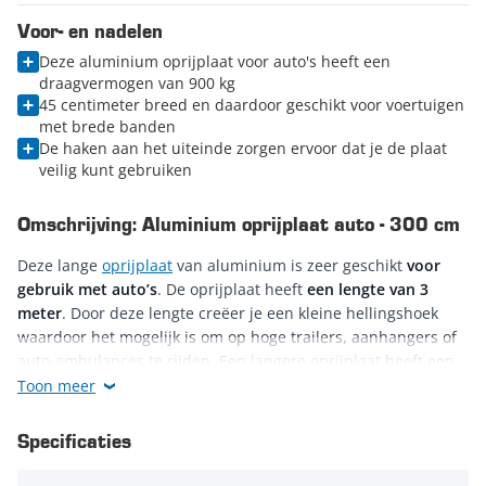
Voor- en nadelen
Deze aluminium oprijplaat voor auto's heeft een
draagvermogen van 900 kg
45 centimeter breed en daardoor geschikt voor voertuigen
met brede banden
De haken aan het uiteinde zorgen ervoor dat je de plaat
veilig kunt gebruiken
Omschrijving: Aluminium oprijplaat auto - 300 cm
Deze lange
oprijplaat
van aluminium is zeer geschikt
voor
gebruik met auto’s
. De oprijplaat heeft
een lengte van 3
meter
. Door deze lengte creëer je een kleine hellingshoek
waardoor het mogelijk is om op hoge trailers, aanhangers of
auto-ambulances te rijden. Een langere oprijplaat heeft een
lager draagvermogen, maar is in bepaalde gevallen beter
Toon meer
inzetbaar.
Specificaties
Het draagvermogen van deze enkele oprijplaat bedraagt 900
kg
. Je kunt de oprijplaat dus voor het opladen van een