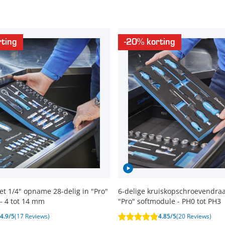
ting
-20% korting
et 1/4" opname 28-delig in "Pro"
6-delige kruiskopschroevendraai
- 4 tot 14 mm
"Pro" softmodule - PH0 tot PH3
4.9/5
(17 Reviews)
4.85/5
(20 Reviews)