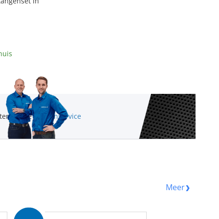
tangenset in
huis
ten via de
klantenservice
Meer