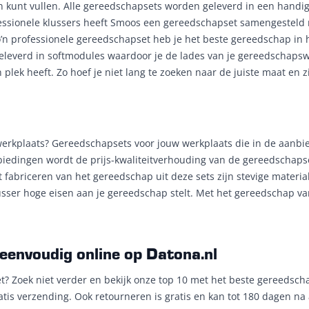
kunt vullen. Alle gereedschapsets worden geleverd in een handige
essionele klussers heeft Smoos een gereedschapset samengesteld 
zo’n professionele gereedschapset heb je het beste gereedschap in 
leverd in softmodules waardoor je de lades van je gereedschapsw
 plek heeft. Zo hoef je niet lang te zoeken naar de juiste maat en zi
erkplaats? Gereedschapsets voor jouw werkplaats die in de aanbiedi
biedingen wordt de prijs-kwaliteitverhouding van de gereedschapse
t fabriceren van het gereedschap uit deze sets zijn stevige materi
usser hoge eisen aan je gereedschap stelt. Met het gereedschap v
eenvoudig online op Datona.nl
Zoek niet verder en bekijk onze top 10 met het beste gereedschap
 gratis verzending. Ook retourneren is gratis en kan tot 180 dagen 