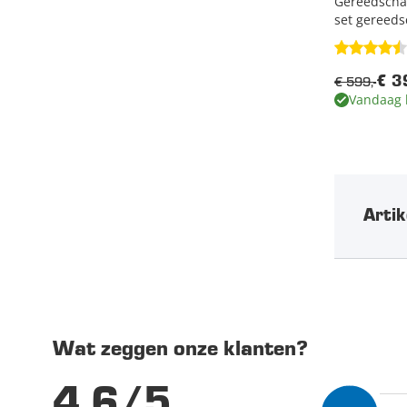
Gereedschap
set gereeds
€ 599,-
€ 3
Vandaag 
Artik
Wat zeggen onze klanten?
4.6/5