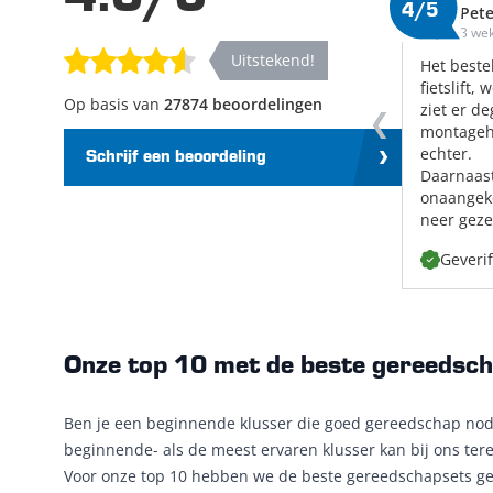
4/5
Pete
3 we
Uitstekend!
Het beste
fietslift,
Op basis van
27874 beoordelingen
ziet er de
montageh
echter.
Schrijf een beoordeling
Daarnaast
onaangeko
neer gezet
Geveri
Onze top 10 met de beste gereedsc
Ben je een beginnende klusser die goed gereedschap nodig
beginnende- als de meest ervaren klusser kan bij ons tere
Voor onze top 10 hebben we de beste gereedschapsets ges