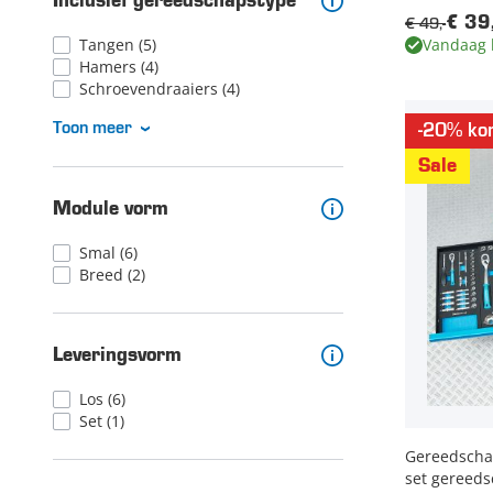
Inclusief gereedschapstype
€ 49,-
€ 39
Vandaag 
Tangen
(5)
Hamers
(4)
Schroevendraaiers
(4)
Toon meer
-20% kor
Sale
Module vorm
Smal
(6)
Breed
(2)
Leveringsvorm
Los
(6)
Set
(1)
Gereedschap
set gereeds