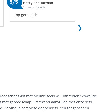
5/5
5/5
Hetty Schuurman
Jasper Sui
1 maand geleden
1 maand gel
Top geregeld!
Na lang zoeken,
uitgekomen op 
gereedschapsw
de gereedschap
line" met 8 lad
Daar waar ik ba
spullen (toch) ni
meer.
Geverifieerd
ereedschapskist met nieuwe tools wil uitbreiden? Zowel de
ing met gereedschap uitstekend aanvullen met onze sets.
d. Zo vind je complete doppensets, een tangenset en