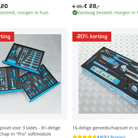
€ 35,-
,20
€ 28,-
besteld, morgen in huis
Vandaag besteld, morgen in 
ting
-20% korting
sset voor 3 lades - 81-delige
16-delige gereedschapsset in s
chap in "Pro" softmodule
4.8/5
(9 Reviews)