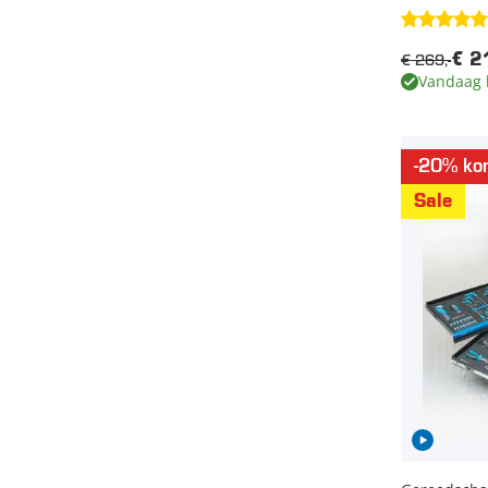
€ 269,-
€ 2
Vandaag 
-20% kor
Sale