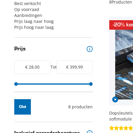
8
Producten
Best verkocht
Op voorraad
Aanbiedingen
Prijs laag naar hoog
-20% kor
Prijs hoog naar laag
Prijs
€ 28,00
Tot
€ 399,99
8 producten
Oké
Dopsleutels
softmodule 