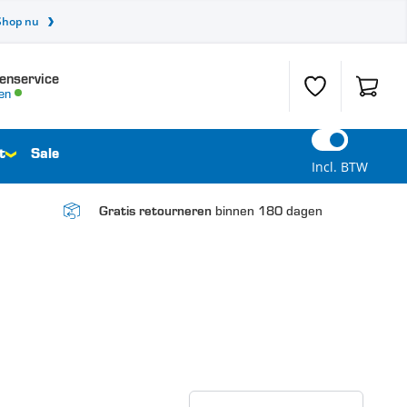
Shop nu
enservice
Verlanglijst
Winkel
en
t
Sale
Incl. BTW
binnen 180 dagen
Gratis retourneren