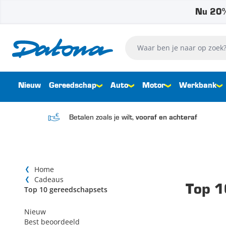
Nu 20%
Ga naar de inhoud
Waar ben je naar op zoek?
Nieuw
Gereedschap
Auto
Motor
Werkbank
Betalen zoals je wilt,
vooraf en achteraf
Home
Cadeaus
Top 1
Top 10 gereedschapsets
Nieuw
Best beoordeeld