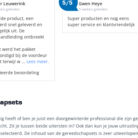
5/5
r Leuwerink
Gwen Heye
ken geleden
4 weken geleden
lde product, een
Super producten en nog eens
 werd snel geleverd en
super service en klantvriendelijk
gelijk uit. De
andleiding ontbreekt
 werd het pakket
ndigd bij de voordeur
 terwijl w ...
Lees meer.
fieerde beoordeling
hapsets
 heeft of ben je juist een doorgewinterde professional die zijn g
cht. Zit je tussen beide uitersten in? Ook dan kun je jouw uitrust
electeerd. De inhoud van de gereedschapsets is zeer uiteenlopen