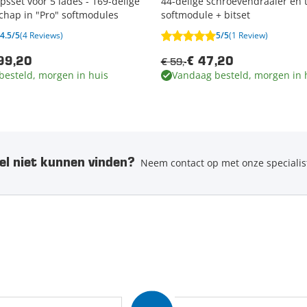
sset voor 5 lades - 169-delige
44-delige schroevendraaier en 
chap in "Pro" softmodules
softmodule + bitset
4.5/5
(4 Reviews)
5/5
(1 Review)
€ 59,-
99,20
€ 47,20
besteld, morgen in huis
Vandaag besteld, morgen in 
el niet kunnen vinden?
Neem contact op met onze specialis