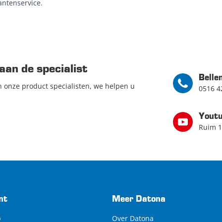
antenservice.
aan de specialist
Belle
n onze product specialisten, we helpen u
0516 4
Yout
Ruim 1
nt
Meer Datona
p
Over Datona