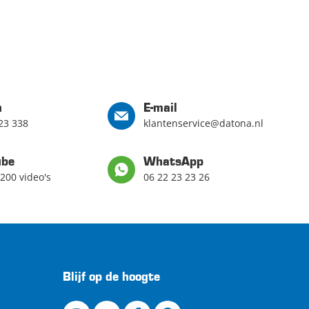
n
E-mail
23 338
klantenservice@datona.nl
ube
WhatsApp
200 video's
06 22 23 23 26
Blijf op de hoogte