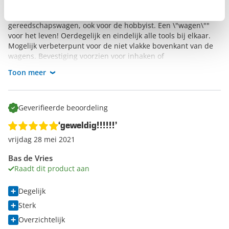
{"title":"Goed","message":"Echt een super
gereedschapswagen, ook voor de hobbyist. Een \"wagen\""
voor het leven! Oerdegelijk en eindelijk alle tools bij elkaar.
Mogelijk verbeterpunt voor de niet vlakke bovenkant van de
wagens. Bevestiging voorzien voor inhaken of
aanhaken."",""recommends"":1,""positive"":""Veilig ||
Toon meer
Wendbaar || Ergonomisch "",""negative"":""""}"
Geverifieerde beoordeling
‘geweldig!!!!!!’
vrijdag 28 mei 2021
Bas de Vries
Raadt dit product aan
Degelijk
Sterk
Overzichtelijk