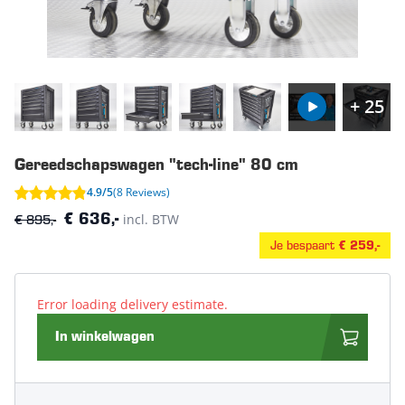
+ 25
Gereedschapswagen "tech-line" 80 cm
4.9/5
(8 Reviews)
€ 895,-
incl. BTW
€ 636,-
Je bespaart
€ 259,-
Error loading delivery estimate.
In winkelwagen