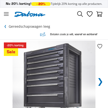
Tijdelijk 20% korting op alle producten.
Nu 20% korting!
- 20%
Ga naar de inhoud
Verlanglijst
Winke
Gereedschapswagen leeg
Betalen zoals je wilt,
vooraf en achteraf
-20% korting
Sale