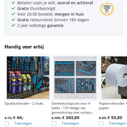
Betalen zoals je wilt,
vooraf en achteraf
Gratis
thuisbezorgd
Voor 20.00 besteld,
morgen in huis
Gratis
retourneren binnen 180 dagen
2 jaar volledige
garantie
Handig voor erbij
Spuitbushouder - 2 stuks
Gereedschapsset voor 4
Papierrolhouder +
lades - 153-delige set
papier
gereedschap met carbon
finish modules
€ 79,-
€ 465,-
€ 85,-
€ 44,-
€ 343,20
€ 55,20
Toevoegen
Toevoegen
Toevoegen