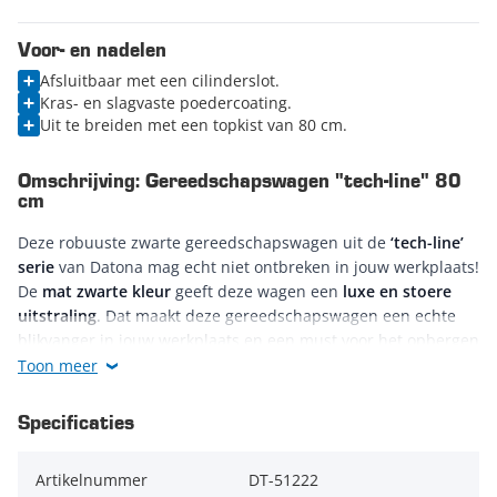
Voor- en nadelen
Afsluitbaar met een cilinderslot.
Kras- en slagvaste poedercoating.
Uit te breiden met een topkist van 80 cm.
Omschrijving: Gereedschapswagen "tech-line" 80
cm
Deze robuuste zwarte gereedschapswagen uit de
‘tech-line’
serie
van Datona mag echt niet ontbreken in jouw werkplaats!
De
mat zwarte kleur
geeft deze wagen een
luxe en stoere
uitstraling
. Dat maakt deze gereedschapswagen een echte
blikvanger in jouw werkplaats en een must voor het opbergen
van je gereedschappen. De wagen wordt geleverd
exclusief
Toon meer
gereedschap
. Hierdoor heb je de vrijheid om de wagen naar
wens in te delen met de
gereedschapsets
en softmodules van
Specificaties
Datona!
Artikelnummer
DT-51222
De wagen heeft
7 ruime kogelgelagerde laden
voor het