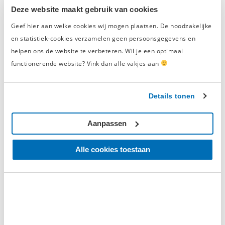
Deze website maakt gebruik van cookies
John
Geef hier aan welke cookies wij mogen plaatsen. De noodzakelijke
Raadt dit product aan
en statistiek-cookies verzamelen geen persoonsgegevens en
Brede lades
helpen ons de website te verbeteren. Wil je een optimaal
Kwaliteit
functionerende website? Vink dan alle vakjes aan
Afwerking
Details tonen
Deze gereedschapswagen besteld omwille van zijn brede
lades. Er kan echt veel gereedschap in. De wagen is van
goede kwaliteit en heeft degelijke lades die goed openen en
Aanpassen
sluiten.
Alle cookies toestaan
Geverifieerde beoordeling
vrijdag 28 mei 2021
Willy Paeshuyse