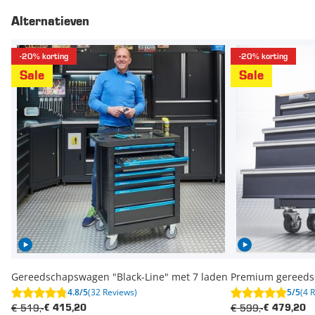
Alternatieven
-20% korting
-20% korting
Sale
Sale
Gereedschapswagen "Black-Line" met 7 laden
Premium gereeds
4.8/5
(32 Reviews)
5/5
(4 
€ 519,-
€ 599,-
€ 415,20
€ 479,20