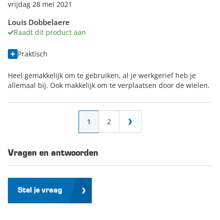
vrijdag 28 mei 2021
Louis Dobbelaere
Raadt dit product aan
Praktisch
Heel gemakkelijk om te gebruiken, al je werkgerief heb je
allemaal bij. Ook makkelijk om te verplaatsen door de wielen.
Pagina
U lees momenteel pagina
Pagina
1
2
Pagina
Vragen en antwoorden
Stel je vraag