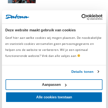
De Premium gereedschapswagen heeft een
matzwarte kleur
.
Daarbij zijn er blauwe accenten aangebracht voor een
herkenbare en unieke uitstraling. Het eikenhouten werkblad
2 Beoordelingen
maakt het geheel helemaal af.
Beoordelingen
Let op: er wordt geen gereedschap meegeleverd. Vul deze
Deze website maakt gebruik van cookies
grote gereedschapswagen met je eigen tools of bestel nieuw
5/5
gereedschap bij Datona!
Geef hier aan welke cookies wij mogen plaatsen. De noodzakelijke
en statistiek-cookies verzamelen geen persoonsgegevens en
Op basis van
2 beoordelingen
helpen ons de website te verbeteren. Wil je een optimaal
functionerende website? Vink dan alle vakjes aan
5
2
4
0
3
0
Details tonen
2
0
1
0
Aanpassen
Alle cookies toestaan
Schrijf een beoordeling en win een
cadeaubon t.w.v. € 50,-