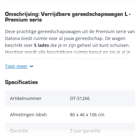
Omschrijving: Verrijdbare gereedschapswagen L -
Premium serie
Deze prachtige gereedschapswagen uit de Premium serie van
Datona biedt ruimte voor al jouw gereedschap. De wagen
beschikt over
5 lades
die je in zijn geheel uit kunt schuiven.
Hierdoor wordt alle beschikbare ruimte benut en zie je al je
tools in één oogopslag liggen. Ook het gereedschap dat je
achterin de lades legt, kun je goed bereiken. De verrijdbare
Toon meer
gereedschapskar
manoeuvreer je moeiteloos door je gehele
werkplaats
. Dit is te danken aan de twee vaste wielen en de
Specificaties
twee zwenkwielen. Positioneer de gereedschapswagen naast
je projecten en profiteer van het gebruiksgemak. Een
Artikelnummer
DT-51266
verrijdbare gereedschapswagen als deze is onmisbaar in
garages waar echt hard gewerkt wordt.
Afmetingen lxbxh
80 x 46 x 106 cm
Met behulp van het
geïntegreerde cilinderslot
kun je de
lades van deze grote gereedschapswagen eenvoudig
Garantie
2 jaar garantie
afsluiten. Hierdoor is het mogelijk om je tools zorgeloos