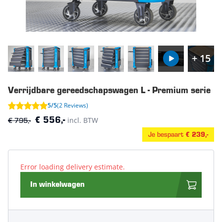
+ 15
Verrijdbare gereedschapswagen L - Premium serie
5/5
(2 Reviews)
€ 795,-
incl. BTW
€ 556,-
Je bespaart
€ 239,-
Error loading delivery estimate.
In winkelwagen