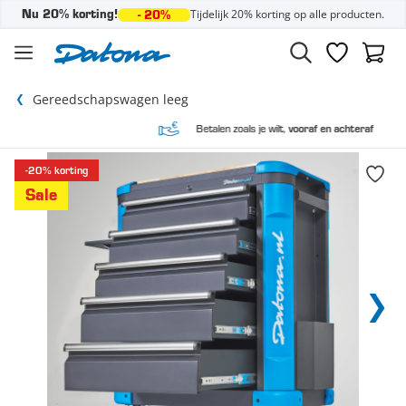
Tijdelijk 20% korting op alle producten.
Nu 20% korting!
- 20%
Ga naar de inhoud
Verlanglijst
Winke
Gereedschapswagen leeg
Betalen zoals je wilt,
vooraf en achteraf
-20% korting
Sale