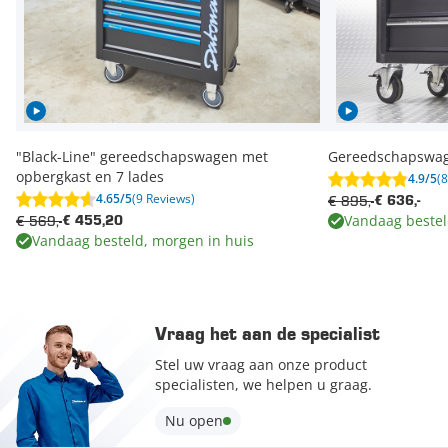
"Black-Line" gereedschapswagen met
Gereedschapswage
opbergkast en 7 lades
4.9/5
(
4.65/5
(9 Reviews)
€ 895,-
€ 636,-
Vandaag bestel
€ 569,-
€ 455,20
Vandaag besteld, morgen in huis
Vraag het aan de specialist
Stel uw vraag aan onze product
specialisten, we helpen u graag.
Nu open