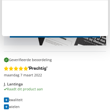
Elke maand belonen we de beste
productbeoordeling met een
gereedschapsbon
van € 50,-
en eeuwige roem.
Schrijf een beoordeling
Geverifieerde beoordeling
‘Prachtig’
maandag 7 maart 2022
J. Lantinga
Raadt dit product aan
kwaliteit
wielen