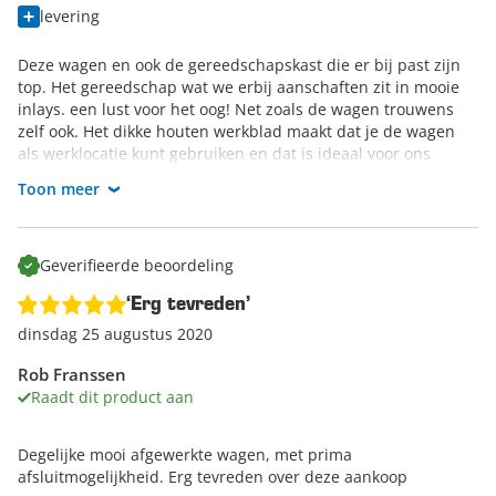
levering
Deze wagen en ook de gereedschapskast die er bij past zijn
top. Het gereedschap wat we erbij aanschaften zit in mooie
inlays. een lust voor het oog! Net zoals de wagen trouwens
zelf ook. Het dikke houten werkblad maakt dat je de wagen
als werklocatie kunt gebruiken en dat is ideaal voor ons
serviceteam! De bezorging en het contact met het
Toon meer
serviceteam gingen ook naar wens. Wij bestellen vaker bij
Datona.
Geverifieerde beoordeling
‘Erg tevreden’
dinsdag 25 augustus 2020
Rob Franssen
Raadt dit product aan
Degelijke mooi afgewerkte wagen, met prima
afsluitmogelijkheid. Erg tevreden over deze aankoop