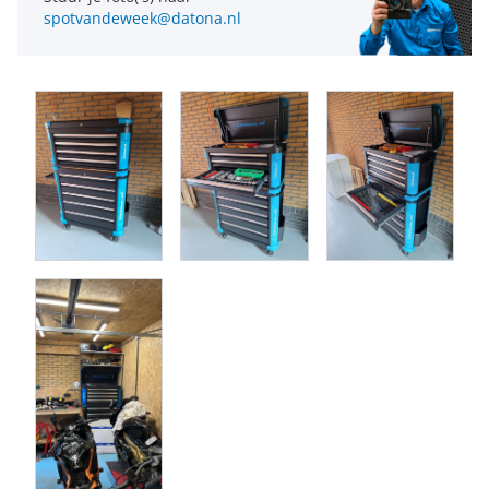
46 centimeter en een hoogte van 106 centimeter
. De laden
spotvandeweek@datona.nl
van de gereedschapskar hebben verschillende hoogtes: 2
hoge lades en 3 lage lades. De lades hebben een
draagcapaciteit van 60 kg.
Voor de veiligheid is het aan te
raden om de bovenste lades minder zwaar te belasten dan
de onderste lades.
Afmetingen lades:
Bovenste 3 lades: 52.5 x 40 x 8.5 cm
Onderste 2 lades: 52.5 x 40 x 12 cm
Als je net wat meer opbergruimte nodig hebt, zou je ook eens
kunnen kijken naar de
XL
en de
XXL
Premium
gereedschapswagen van Datona. Ook bij deze varianten is
het mogelijk om een passende
topkist
te plaatsen waardoor
je nog meer tools op kunt bergen. Voor extra voordeel kun je
ervoor kiezen om de complete set met de
gereedschapswagen “L” en de gereedschapskist “L”
in huis te
halen.