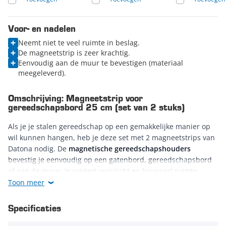
Voor- en nadelen
Neemt niet te veel ruimte in beslag.
De magneetstrip is zeer krachtig.
Eenvoudig aan de muur te bevestigen (materiaal
meegeleverd).
Omschrijving: Magneetstrip voor
gereedschapsbord 25 cm (set van 2 stuks)
Als je je stalen gereedschap op een gemakkelijke manier op
wil kunnen hangen, heb je deze set met 2 magneetstrips van
Datona nodig. De
magnetische gereedschapshouders
bevestig je eenvoudig op een gatenbord, gereedschapsbord
of aan de muur. Je creëert overzicht en bespaart ruimte
wanneer je deze magneetstrips gebruikt om jouw losse tools
Toon meer
op te hangen. Gebruik ze voor steeksleutels,
schroevendraaiers, tangen, ringsleutels en andere
Specificaties
gereedschappen van metaal. Lang zoeken naar het