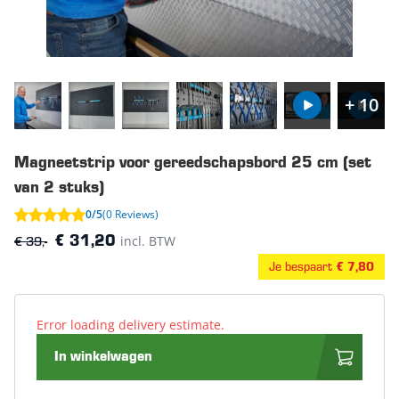
+ 10
Magneetstrip voor gereedschapsbord 25 cm (set
van 2 stuks)
0/5
(0 Reviews)
€ 39,-
incl. BTW
€ 31,20
Je bespaart
€ 7,80
Error loading delivery estimate.
In winkelwagen