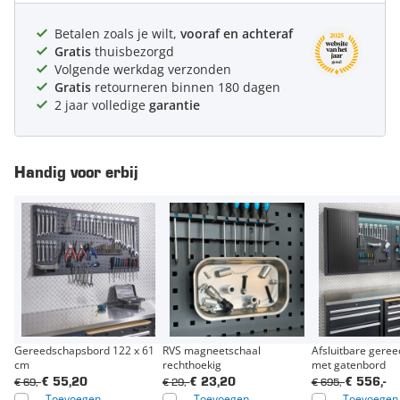
Betalen zoals je wilt,
vooraf en achteraf
Gratis
thuisbezorgd
Volgende werkdag verzonden
Gratis
retourneren binnen 180 dagen
2 jaar volledige
garantie
Handig voor erbij
Gereedschapsbord 122 x 61
RVS magneetschaal
Afsluitbare gere
cm
rechthoekig
met gatenbord
€ 69,-
€ 29,-
€ 695,-
€ 55,20
€ 23,20
€ 556,-
Toevoegen
Toevoegen
Toevoegen