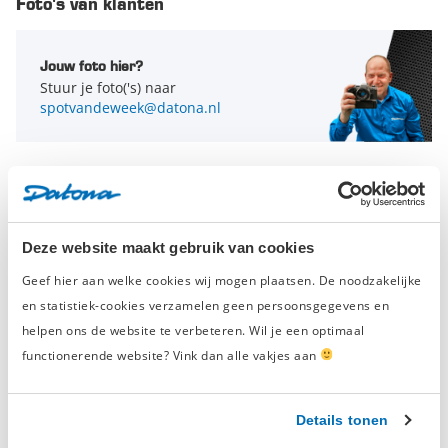
bevestigingsmateriaal geleverd.
Foto's van klanten
Deze voordeelset bevat 2 krachtige magnetische
gereedschapshouders. Bepaal volledig zelf hoe je de
Jouw foto hier?
Stuur je foto('s) naar
magneetstrips gebruikt. Positioneer ze bijvoorbeeld naast
spotvandeweek@datona.nl
elkaar zodat je meerdere sleutels op maat kunt rangschikken.
Ideaal! De magneetstrips zijn compact waardoor ze weinig
ruimte op het gereedschapsbord in beslag zullen nemen.
Zorg voor
meer overzicht in je werkplaats
door deze handige
magneetstrips van Datona te gebruiken.
De twee magnetische gereedschapshouders hebben een
Deze website maakt gebruik van cookies
totale lengte van 35 centimeter
. Hiervan is 25 centimeter
Geef hier aan welke cookies wij mogen plaatsen. De noodzakelijke
gereserveerd voor de magneet. De overige 10 centimeter
gebruik je om de magneetstrips op te hangen.
en statistiek-cookies verzamelen geen persoonsgegevens en
helpen ons de website te verbeteren. Wil je een optimaal
functionerende website? Vink dan alle vakjes aan
Details tonen