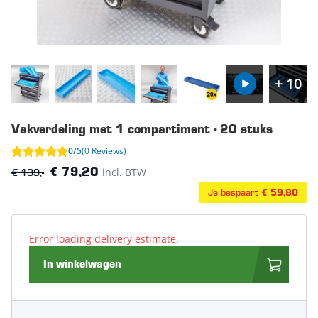
+ 10
Vakverdeling met 1 compartiment - 20 stuks
0/5
(0 Reviews)
€ 139,-
incl. BTW
€ 79,20
Je bespaart
€ 59,80
Error loading delivery estimate.
In winkelwagen