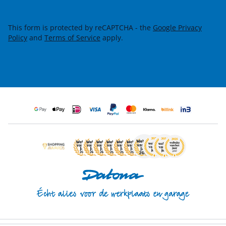
This form is protected by reCAPTCHA - the
Google Privacy
Policy
and
Terms of Service
apply.