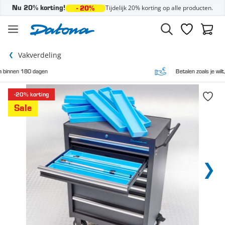
Tijdelijk 20% korting op alle producten.
Nu 20% korting!
- 20%
Ga naar de inhoud
Verlanglijst
Winke
Vakverdeling
Betalen zoals je wilt,
vooraf en achteraf
-20% korting
Sale