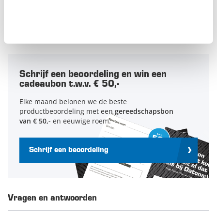
4
0
3
0
2
0
1
0
Schrijf een beoordeling en win een
cadeaubon t.w.v. € 50,-
Elke maand belonen we de beste
productbeoordeling met een
gereedschapsbon
van € 50,-
en eeuwige roem.
Schrijf een beoordeling
Vragen en antwoorden