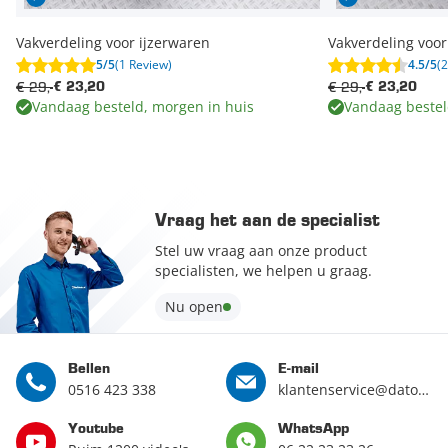
Vakverdeling voor ijzerwaren
Vakverdeling voo
5/5
(1 Review)
4.5/5
(
€ 29,-
€ 29,-
€ 23,20
€ 23,20
Vandaag besteld, morgen in huis
Vandaag bestel
Vraag het aan de specialist
Stel uw vraag aan onze product
specialisten, we helpen u graag.
Nu open
Bellen
E-mail
0516 423 338
klantenservice@datona.nl
Youtube
WhatsApp