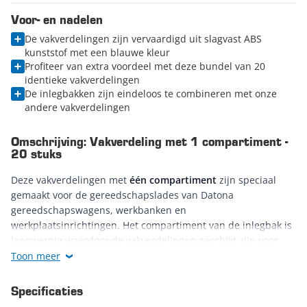
Voor- en nadelen
De vakverdelingen zijn vervaardigd uit slagvast ABS
kunststof met een blauwe kleur
Profiteer van extra voordeel met deze bundel van 20
identieke vakverdelingen
De inlegbakken zijn eindeloos te combineren met onze
andere vakverdelingen
Omschrijving: Vakverdeling met 1 compartiment -
20 stuks
Deze vakverdelingen met
één compartiment
zijn speciaal
gemaakt voor de gereedschapslades van Datona
gereedschapswagens, werkbanken en
werkplaatsinrichtingen. Het compartiment van de inlegbak is
langwerpig waardoor de vakverdelingen geschikt zijn voor
lange gereedschappen en onderdelen. Je kunt hierbij denken
Toon meer
aan momentsleutels, ratelsleutels en andere lange sleutels.
Natuurlijk kun je de inlegmodules ook voor andere
Specificaties
onderdelen, tools en benodigdheden zoals doppen,