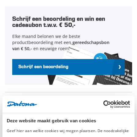
Schrijf een beoordeling en win een
cadeaubon t.w.v. € 50,-
Elke maand belonen we de beste
productbeoordeling met een
gereedschapsbon
van € 50,-
en eeuwige roem.
Schrijf een beoordeling
Geverifieerde beoordeling
Deze website maakt gebruik van cookies
woensdag 19 augustus 2020
Geef hier aan welke cookies wij mogen plaatsen. De noodzakelijke
H Croes