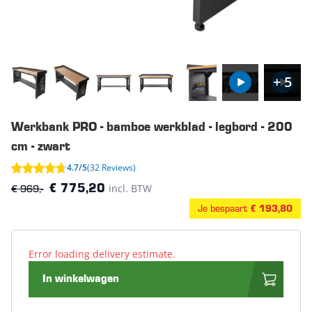
+ 5
Werkbank PRO - bamboe werkblad - legbord - 200
cm - zwart
4.7/5
(32 Reviews)
€ 969,-
incl. BTW
€ 775,20
Je bespaart
€ 193,80
Error loading delivery estimate.
In winkelwagen