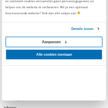
en statistiek-cookies verzamelen geen persoonsgegevens en
helpen ons de website te verbeteren. Wil je een optimaal
Prima product met een goede prijs/kwaliteit verhouding.
functionerende website? Vink dan alle vakjes aan
Geverifieerde beoordeling
Details tonen
‘prachtig’
maandag 11 mei 2020
Aanpassen
Johnny
Alle cookies toestaan
Raadt dit product aan
een plezier om werken op uit te voeren
Geverifieerde beoordeling
‘beresterk’
maandag 11 mei 2020
johnny