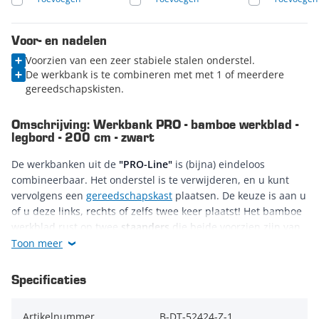
Voor- en nadelen
Voorzien van een zeer stabiele stalen onderstel.
De werkbank is te combineren met met 1 of meerdere
gereedschapskisten.
Omschrijving: Werkbank PRO - bamboe werkblad -
legbord - 200 cm - zwart
De werkbanken uit de
"PRO-Line"
is (bijna) eindeloos
combineerbaar. Het onderstel is te verwijderen, en u kunt
vervolgens een
gereedschapskast
plaatsen. De keuze is aan u
of u deze links, rechts of zelfs twee keer plaatst! Het bamboe
werkblad rust op twee
staanders
die beide voorzien zijn van
een
gatenbord
. Aan dit gatenbord kunt u, door middel van
Toon meer
gereedschapshaken
, uw gereedschap ophangen.
Specificaties
De "PRO-Line"
werkbanken
worden standaard geleverd met
een
opstaande rand
. Deze rand is wel deelbaar, hierdoor
Artikelnummer
B-DT-52424-Z-1
kunt u een lange rij van deze
werkbanken
aan elkaar