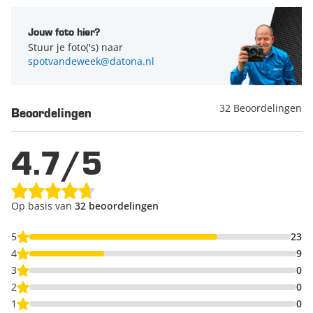
Jouw foto hier?
Stuur je foto('s) naar
spotvandeweek@datona.nl
32 Beoordelingen
Beoordelingen
4.7/5
Op basis van
32 beoordelingen
5
23
4
9
3
0
2
0
1
0