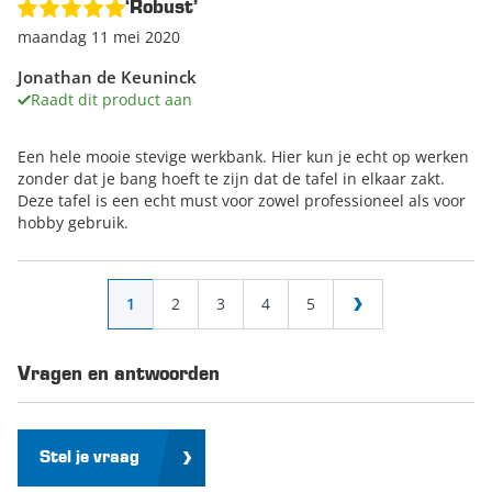
‘Robust’
maandag 11 mei 2020
Jonathan de Keuninck
Raadt dit product aan
Een hele mooie stevige werkbank. Hier kun je echt op werken
zonder dat je bang hoeft te zijn dat de tafel in elkaar zakt.
Deze tafel is een echt must voor zowel professioneel als voor
hobby gebruik.
Pagina
U lees momenteel pagina
Pagina
Pagina
Pagina
Pagina
1
2
3
4
5
Pagina
Vragen en antwoorden
Stel je vraag