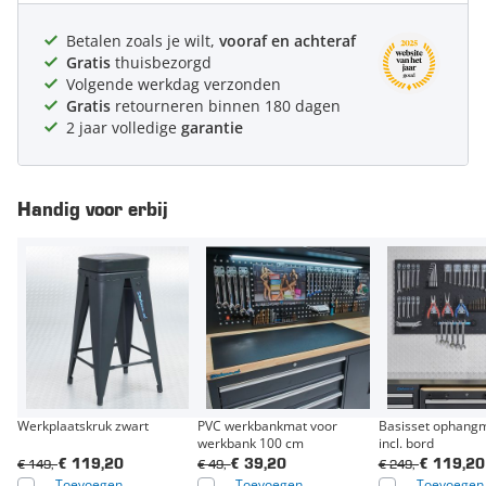
Betalen zoals je wilt,
vooraf en achteraf
Gratis
thuisbezorgd
Volgende werkdag verzonden
Gratis
retourneren binnen 180 dagen
2 jaar volledige
garantie
Handig voor erbij
Werkplaatskruk zwart
PVC werkbankmat voor
Basisset ophangm
werkbank 100 cm
incl. bord
€ 149,-
€ 49,-
€ 249,-
€ 119,20
€ 39,20
€ 119,20
Toevoegen
Toevoegen
Toevoegen