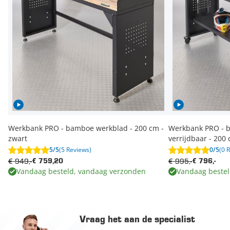
Werkbank PRO - bamboe werkblad - 200 cm -
Werkbank PRO - b
zwart
verrijdbaar - 200 
5/5
(5 Reviews)
0/5
(0 
€ 949,-
€ 995,-
€ 759,20
€ 796,-
Vandaag besteld, vandaag verzonden
Vandaag bestel
Vraag het aan de specialist