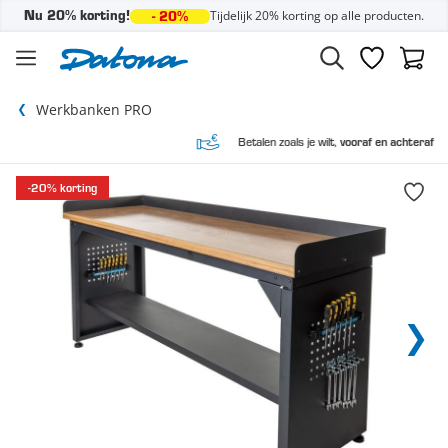
Tijdelijk 20% korting op alle producten.
Nu 20% korting!
- 20%
Ga naar de inhoud
Verlanglijst
Winke
Werkbanken PRO
Betalen zoals je wilt,
vooraf en achteraf
-20% korting