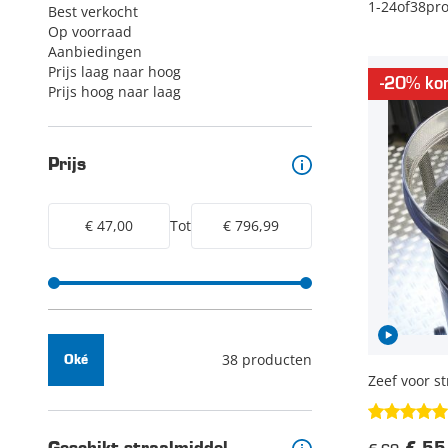
1
-
24
of
38
pr
Best verkocht
Op voorraad
Aanbiedingen
Prijs laag naar hoog
-20% kor
Prijs hoog naar laag
Prijs
€ 47,00
Tot
€ 796,99
38 producten
Oké
Zeef voor st