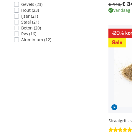
Gevels
(23)
€ 449,-
€ 3
Hout
(23)
Vandaag 
Ijzer
(21)
Staal
(21)
Beton
(20)
-20% kor
Rvs
(16)
Aluminium
(12)
Sale
Straalgrit 