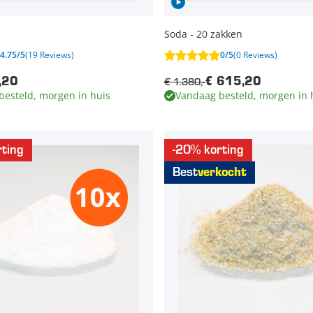
Soda - 20 zakken
4.75/5
(19 Reviews)
0/5
(0 Reviews)
€ 1.380,-
,20
€ 615,20
besteld, morgen in huis
Vandaag besteld, morgen in 
ting
-20% korting
Best
verkocht