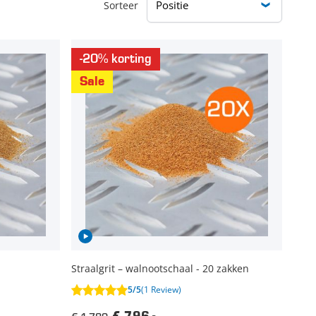
Sorteer
-20% korting
Sale
Straalgrit – walnootschaal - 20 zakken
5/5
(1 Review)