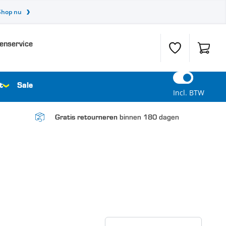
Shop nu
enservice
Verlanglijst
Winkel
t
Sale
Incl. BTW
binnen 180 dagen
Gratis retourneren