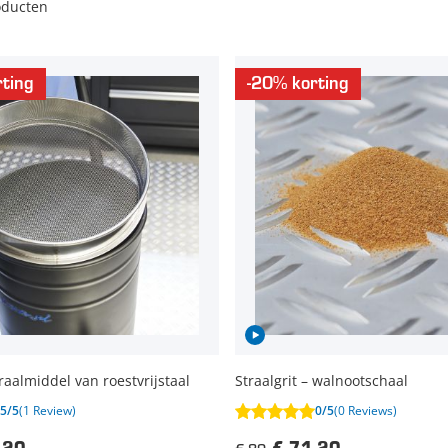
oducten
ting
-20% korting
raalmiddel van roestvrijstaal
Straalgrit – walnootschaal
5/5
(1 Review)
0/5
(0 Reviews)