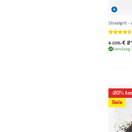
Straalgrit -
€ 295,-
€ 2
Vandaag 
-20% kor
Sale