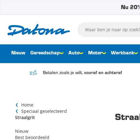
Nu 20%
Ga naar de inhoud
Waar ben je naar op zoek?
Nieuw
Gereedschap
Auto
Motor
Werkbank
Betalen zoals je wilt,
vooraf en achteraf
Home
Speciaal geselecteerd
Straa
Straalgrit
Nieuw
Best beoordeeld