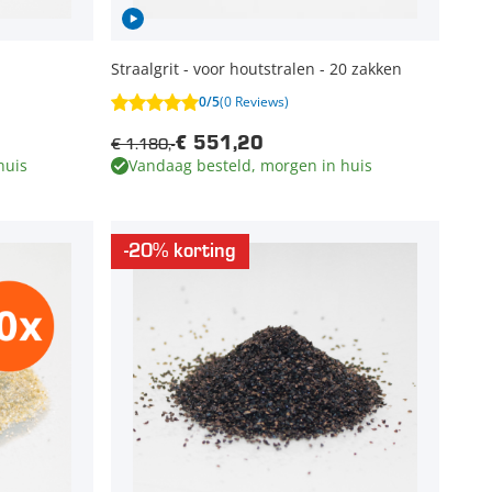
Straalgrit - voor houtstralen - 20 zakken
0/5
(0 Reviews)
€ 1.180,-
€ 551,20
huis
Vandaag besteld, morgen in huis
-20% korting