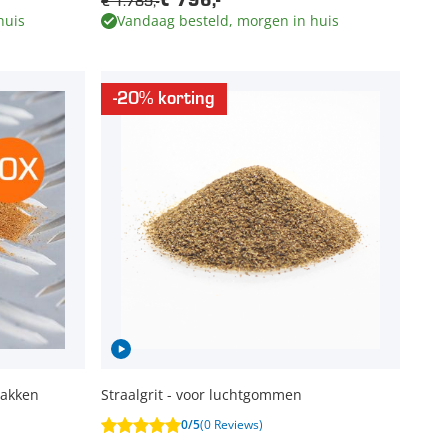
€ 1.789,-
€ 796,-
huis
Vandaag besteld, morgen in huis
-20% korting
zakken
Straalgrit - voor luchtgommen
0/5
(0 Reviews)