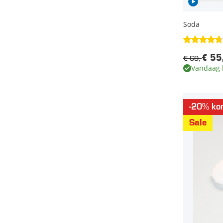
Soda
€ 69,-
€ 55
Vandaag 
-20% kor
Sale