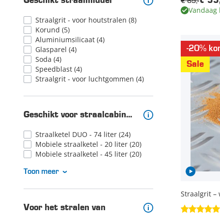
€ 69,-
€ 55
Geschikt straalmiddel
Vandaag 
Straalgrit - voor houtstralen
(8)
Korund
(5)
Aluminiumsilicaat
(4)
-20% kor
Glasparel
(4)
Soda
(4)
Sale
Speedblast
(4)
Straalgrit - voor luchtgommen
(4)
Geschikt voor straalcabine of ketel
Straalketel DUO - 74 liter
(24)
Mobiele straalketel - 20 liter
(20)
Mobiele straalketel - 45 liter
(20)
Toon meer
Straalgrit –
Voor het stralen van