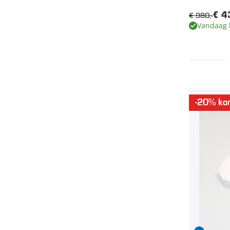
€ 980,-
€ 4
Vandaag 
-20% kor