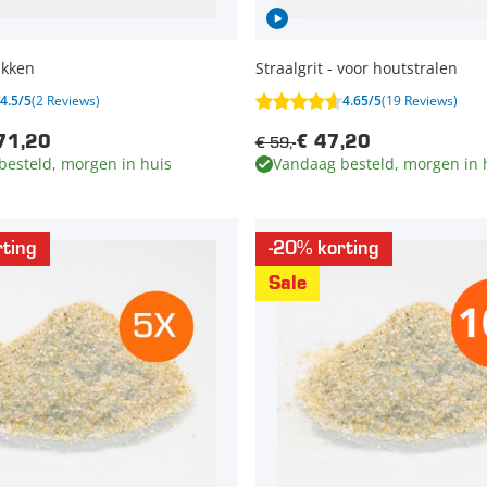
akken
Straalgrit - voor houtstralen
4.5/5
(2 Reviews)
4.65/5
(19 Reviews)
€ 59,-
71,20
€ 47,20
besteld, morgen in huis
Vandaag besteld, morgen in 
ting
-20% korting
Sale