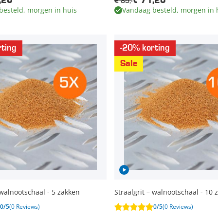
€ 89,-
,20
€ 71,20
besteld, morgen in huis
Vandaag besteld, morgen in 
ting
-20% korting
Sale
 walnootschaal - 5 zakken
Straalgrit – walnootschaal - 10 
0/5
(0 Reviews)
0/5
(0 Reviews)