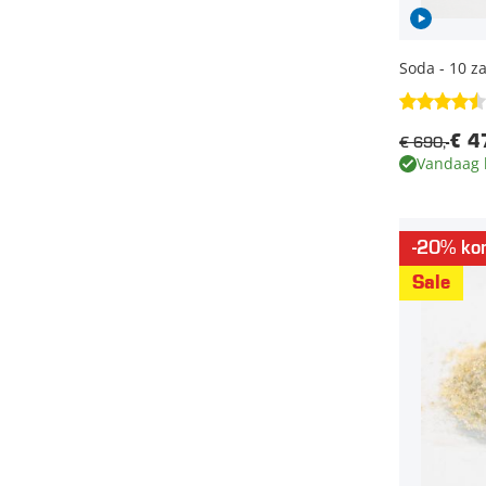
Soda - 10 z
€ 690,-
€ 4
Vandaag 
-20% kor
Sale